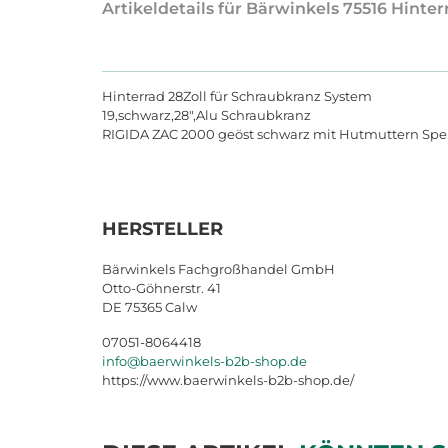
Artikeldetails für Bärwinkels 75516 Hint
Hinterrad 28Zoll für Schraubkranz System
19,schwarz,28",Alu Schraubkranz
RIGIDA ZAC 2000 geöst schwarz mit Hutmuttern Speic
HERSTELLER
Bärwinkels Fachgroßhandel GmbH
Otto-Göhnerstr. 41
DE 75365 Calw
07051-8064418
info@baerwinkels-b2b-shop.de
https://www.baerwinkels-b2b-shop.de/