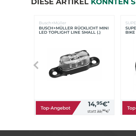
DIESE ARTIKEL
KÖNNTEN S
Busch+Müller
SUP
BUSCH+MÜLLER RÜCKLICHT MINI
SUPE
LED TOPLIGHT LINE SMALL (.)
BIKE
(SC
14,
95
€
*
90
*
statt
22,
€