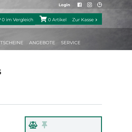
Login
0
im Vergleich
0
Artikel
Zur Kasse
TSCHEINE
ANGEBOTE
SERVICE
5