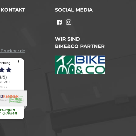
/ KONTAKT
SOCIAL MEDIA
n
WIR SIND
BIKE&CO PARTNER
Bruckner.de
⠇
ertung
4/5)
ungen
.2022
a B.
reundliche
chen Dank.
...
rtungen
r Quellen