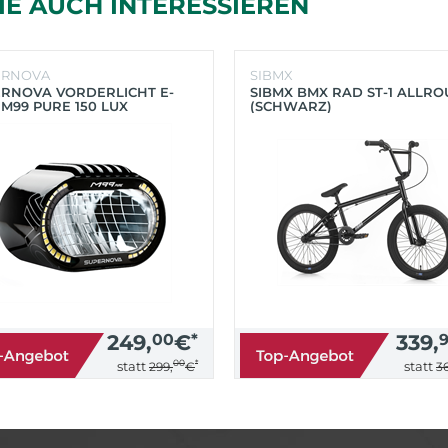
IE AUCH INTERESSIEREN
ERNOVA
SIBMX
RNOVA VORDERLICHT E-
SIBMX BMX RAD ST-1 ALLR
 M99 PURE 150 LUX
(SCHWARZ)
HWARZ)
249,
00
€
*
339,
00
*
statt
statt
299,
€
36