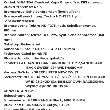
Kurbel: MIRANDA Crankset Kapa 8mm offset ISIS schwarz
Rücktrittbremse: Nein
Bremsentyp: Scheibenbremsen (hydraulisch)
Bremsen-Bezeichnung: Tektro HD-T275, hydr.
Scheibenbremsen
Bremse vorne: Tektro HD-T275, hydr. Scheibenbremse,
180mm
Bremse hinten: Tektro HD-T275, hydr. Scheibenbremse (160
mm)
Gabeltyp: Federgabel
Gabel: SR Suntour NCX32-E-AIR LO, 75mm
Federweg Gabel (mm): 75
Blockierfunktion der Federgabel: Ja
Lenker: FLAT HANDLEBAR, BARBORE:31.8MM,SANDBLACK,
BACK SWEEP 29°, WIDTH:680MM
Vorbau: BySchulz SPEEDLIFTER NEW TWIST
Steuersatz: NECO 1-1/8"/1.5" 28.6/56x56/30, STEEL /ED BLACK,
W/ ID 28.7xOD 62x 10MM,CROWN RACE:30MM,
W/(2861-2)1-1/8" BK (15.8H)
Griffe: ERGON GP10
Beleuchtung: Ja
Scheinwerfer: HERRMANS H-Black, MR8, E 6-12V
Rücklicht: HERRMANS H-Cargo, E-Bike
Dynamo: über E-Bike Akku