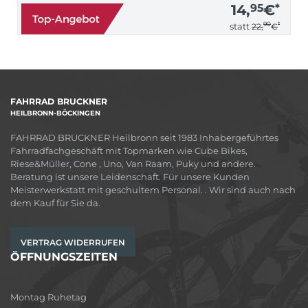
14,
95
€
*
90
*
statt
22,
€
FAHRRAD BRUCKNER
HEILBRONN-BÖCKINGEN
FAHRRAD BRUCKNER Heilbronn seit 1983 Inhabergeführtes
Fahrradfachgeschäft mit Topmarken wie Cube Bikes,
Riese&Müller, Cone , Uno, Van Raam, Puky und andere.
Beratung ist unsere Leidenschaft. Für unsere Kunden
Meisterwerkstatt mit geschultem Personal. . Wir sind auch nach
dem Kauf für Sie da.
VERTRAG WIDERRUFEN
ÖFFNUNGSZEITEN
Montag Ruhetag