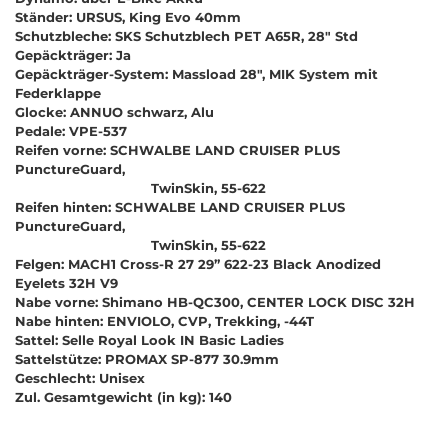
Ständer: URSUS, King Evo 40mm
Schutzbleche: SKS Schutzblech PET A65R, 28" Std
Gepäckträger: Ja
Gepäckträger-System: Massload 28", MIK System mit
Federklappe
Glocke: ANNUO schwarz, Alu
Pedale: VPE-537
Reifen vorne: SCHWALBE LAND CRUISER PLUS
PunctureGuard,
TwinSkin, 55-622
Reifen hinten: SCHWALBE LAND CRUISER PLUS
PunctureGuard,
TwinSkin, 55-622
Felgen: MACH1 Cross-R 27 29’’ 622-23 Black Anodized
Eyelets 32H V9
Nabe vorne: Shimano HB-QC300, CENTER LOCK DISC 32H
Nabe hinten: ENVIOLO, CVP, Trekking, -44T
Sattel: Selle Royal Look IN Basic Ladies
Sattelstütze: PROMAX SP-877 30.9mm
Geschlecht: Unisex
Zul. Gesamtgewicht (in kg): 140