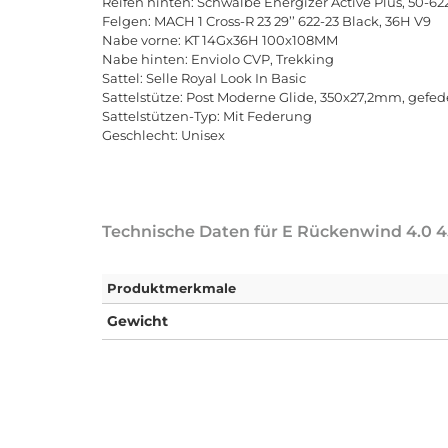
Reifen hinten: Schwalbe Energizer Active Plus, 50-62
Felgen: MACH 1 Cross-R 23 29’’ 622-23 Black, 36H V9
Nabe vorne: KT 14Gx36H 100x108MM
Nabe hinten: Enviolo CVP, Trekking
Sattel: Selle Royal Look In Basic
Sattelstütze: Post Moderne Glide, 350x27,2mm, gefed
Sattelstützen-Typ: Mit Federung
Geschlecht: Unisex
Technische Daten für E Rückenwind 4.0 
Produktmerkmale
Gewicht