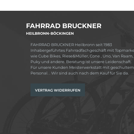
FAHRRAD BRUCKNER
HEILBRONN-BÖCKINGEN
FAHRRAD BRUCKNER Heilbronn seit 1983
Inhabergeführtes Fahrradfachgeschäft mit Topmark
wie Cube Bikes, Riese&Müller, Cone , Uno, Van Raam,
Puky und andere. Beratung ist unsere Leidenschaft.
Für unsere Kunden Meisterwerkstatt mit geschultem
Personal. . Wir sind auch nach dem Kauf für Sie da.
VERTRAG WIDERRUFEN