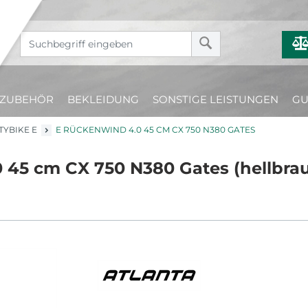
ZUBEHÖR
BEKLEIDUNG
SONSTIGE LEISTUNGEN
GU
TYBIKE E
E RÜCKENWIND 4.0 45 CM CX 750 N380 GATES
45 cm CX 750 N380 Gates (hellbrau