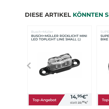
DIESE ARTIKEL
KÖNNTEN S
Busch+Müller
SUP
BUSCH+MÜLLER RÜCKLICHT MINI
SUPE
LED TOPLIGHT LINE SMALL (.)
BIKE
(SC
14,
95
€
*
90
*
statt
22,
€