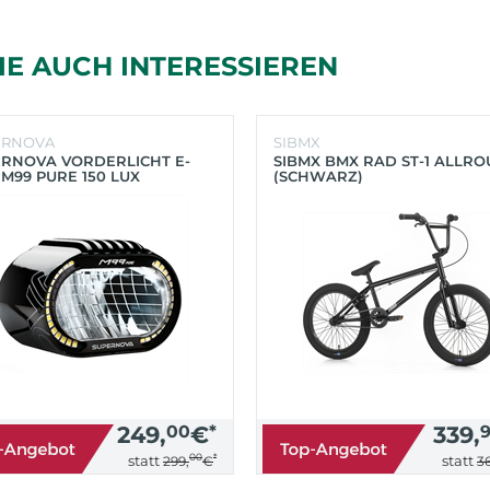
IE AUCH INTERESSIEREN
ERNOVA
SIBMX
RNOVA VORDERLICHT E-
SIBMX BMX RAD ST-1 ALLR
 M99 PURE 150 LUX
(SCHWARZ)
HWARZ)
249,
00
€
*
339,
00
*
statt
statt
299,
€
36