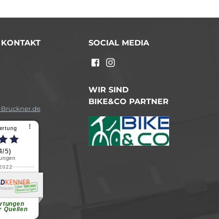
/ KONTAKT
SOCIAL MEDIA
n
WIR SIND
BIKE&CO PARTNER
Bruckner.de
⠇
ertung
4/5)
ungen
.2022
a B.
reundliche
chen Dank.
...
rtungen
r Quellen