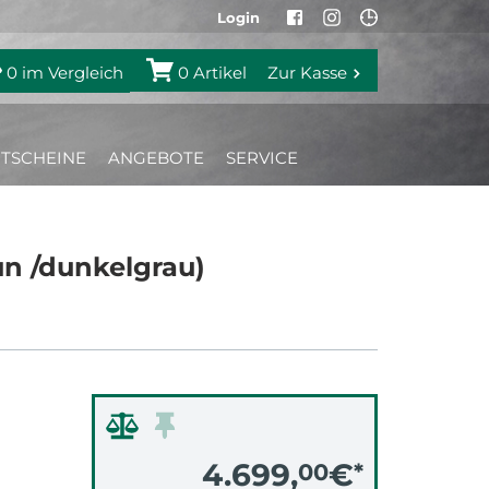
Login
0
im Vergleich
0
Artikel
Zur Kasse
TSCHEINE
ANGEBOTE
SERVICE
n /dunkelgrau)
4.699,
€
00
*