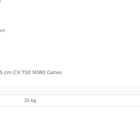
2
ert
45 cm CX 750 N380 Gates
25 kg