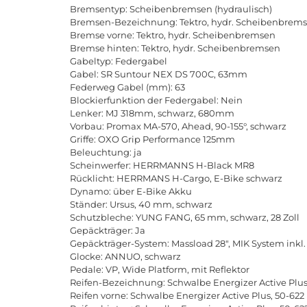
Bremsentyp: Scheibenbremsen (hydraulisch)
Bremsen-Bezeichnung: Tektro, hydr. Scheibenbrem
Bremse vorne: Tektro, hydr. Scheibenbremsen
Bremse hinten: Tektro, hydr. Scheibenbremsen
Gabeltyp: Federgabel
Gabel: SR Suntour NEX DS 700C, 63mm
Federweg Gabel (mm): 63
Blockierfunktion der Federgabel: Nein
Lenker: MJ 318mm, schwarz, 680mm
Vorbau: Promax MA-570, Ahead, 90-155°, schwarz
Griffe: OXO Grip Performance 125mm
Beleuchtung: ja
Scheinwerfer: HERRMANNS H-Black MR8
Rücklicht: HERRMANS H-Cargo, E-Bike schwarz
Dynamo: über E-Bike Akku
Ständer: Ursus, 40 mm, schwarz
Schutzbleche: YUNG FANG, 65 mm, schwarz, 28 Zoll
Gepäckträger: Ja
Gepäckträger-System: Massload 28", MIK System inkl
Glocke: ANNUO, schwarz
Pedale: VP, Wide Platform, mit Reflektor
Reifen-Bezeichnung: Schwalbe Energizer Active Plus
Reifen vorne: Schwalbe Energizer Active Plus, 50-622