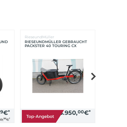
RieseundMüller
Burley
OUND
RIESEUNDMÜLLER GEBRAUCHT
BURLEY K
PACKSTER 40 TOURING CX
´LITE X 2 
500+ZUBEHÖR (RACING RED)
(AQUA)
99
€
*
3.950,
00
€
*
99
*
9,
€