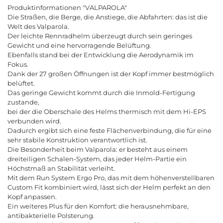
Produktinformationen "VALPAROLA"
Die Straßen, die Berge, die Anstiege, die Abfahrten: das ist die
Welt des Valparola.
Der leichte Rennradhelm überzeugt durch sein geringes
Gewicht und eine hervorragende Belüftung.
Ebenfalls stand bei der Entwicklung die Aerodynamik im
Fokus.
Dank der 27 großen Öffnungen ist der Kopf immer bestmöglich
belüftet.
Das geringe Gewicht kommt durch die Inmold-Fertigung
zustande,
bei der die Oberschale des Helms thermisch mit dem Hi-EPS
verbunden wird.
Dadurch ergibt sich eine feste Flächenverbindung, die für eine
sehr stabile Konstruktion verantwortlich ist.
Die Besonderheit beim Valparola: er besteht aus einem
dreiteiligen Schalen-System, das jeder Helm-Partie ein
Höchstmaß an Stabilität verleiht.
Mit dem Run System Ergo Pro, das mit dem höhenverstellbaren
Custom Fit kombiniert wird, lässt sich der Helm perfekt an den
Kopf anpassen.
Ein weiteres Plus für den Komfort: die herausnehmbare,
antibakterielle Polsterung.