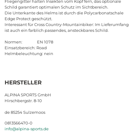
Fliegengitter halten Insekten vom Kopf fern, das optionale
Schild garantiert optimalen Schutz im Sichtbereich.
Die Unterkante des Helms ist durch die Polycarbonatschale
Edge Protect geschützt.
Interessant für Cross Country-Mountainbiker: Im Lieferumfang
ist auch ein farblich passendes, ansteckbares Schild.
Normen: EN 1078
Einsatzbereich: Road
Helmbeleuchtung: nein
HERSTELLER
ALPINA SPORTS GmbH
Hirschbergstr. 8-10
de 85254 Sulzemoos
0813566470-0
info@alpina-sports.de