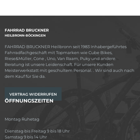
FAHRRAD BRUCKNER
HEILBRONN-BÖCKINGEN
FAHRRAD BRUCKNER Heilbronn seit 1983 Inhabergeführtes
Fahrradfachgeschäft mit Topmarken wie Cube Bikes,
Riese&Müller, Cone , Uno, Van Raam, Puky und andere.
Beratung ist unsere Leidenschaft. Für unsere Kunden
Meisterwerkstatt mit geschultem Personal. . Wir sind auch nach
dem Kauf für Sie da.
VERTRAG WIDERRUFEN
ÖFFNUNGSZEITEN
Montag Ruhetag
Dienstag bis Freitag 9 bis 18 Uhr
Samstag 9 bis 14 Uhr