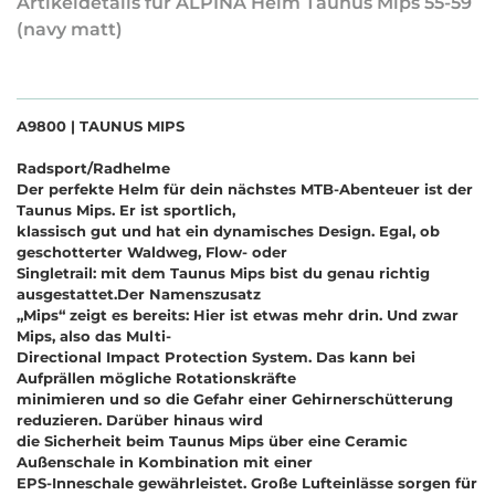
Artikeldetails für ALPINA Helm Taunus Mips 55-59
(navy matt)
A9800 | TAUNUS MIPS
Radsport/Radhelme
Der perfekte Helm für dein nächstes MTB-Abenteuer ist der
Taunus Mips. Er ist sportlich,
klassisch gut und hat ein dynamisches Design. Egal, ob
geschotterter Waldweg, Flow- oder
Singletrail: mit dem Taunus Mips bist du genau richtig
ausgestattet.Der Namenszusatz
„Mips“ zeigt es bereits: Hier ist etwas mehr drin. Und zwar
Mips, also das Multi-
Directional Impact Protection System. Das kann bei
Aufprällen mögliche Rotationskräfte
minimieren und so die Gefahr einer Gehirnerschütterung
reduzieren. Darüber hinaus wird
die Sicherheit beim Taunus Mips über eine Ceramic
Außenschale in Kombination mit einer
EPS-Inneschale gewährleistet. Große Lufteinlässe sorgen für