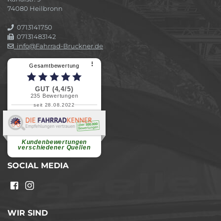
74080 Heilbronn
0713141750
07131483142
info@Fahrrad-Bruckner.de
⠇
Gesamtbewertung
GUT (4,4/5)
235
Bewertungen
seit 28.08.2022
Elvira B.
Superschnelle und freundliche
Pannenhilfe. Herzlichen Dank.
Ohne Ihre Hilfe wäre...
Kundenbewertungen
weiterlesen
verschiedener Quellen
SOCIAL MEDIA
WIR SIND