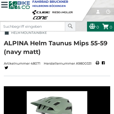
FAHRRAD BRUCKNER
HEILBRONN-BÖCKINGEN
0
0
HELM MOUNTAINBIKE
ALPINA Helm Taunus Mips 55-59
(navy matt)
Artikelnummer 48071
Herstellernummer A9800331