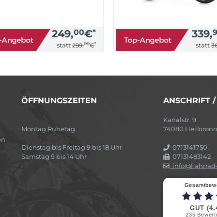
249,
00
€
*
339,
00
*
statt
statt
299,
€
36
ÖFFNUNGSZEITEN
ANSCHRIFT 
Kanalstr. 9
Montag Ruhetag
74080 Heilbron
en
Dienstag bis Freitag 9 bis 18 Uhr
0713141750
Samstag 9 bis 14 Uhr
07131483142
info@Fahrrad-
Gesamtbew
GUT (4,
235
Bewert