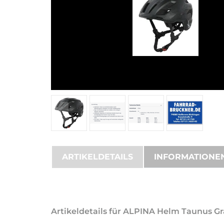
ARTIKELDETAILS
INFORMATIONE
Artikeldetails für ALPINA Helm Taunus Grav