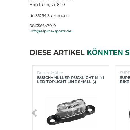
Hirschbergstr. 8-10
de 85254 Sulzemoos
0813566470-0
info@alpina-sports.de
DIESE ARTIKEL
KÖNNTEN S
Busch+Müller
SUP
BUSCH+MÜLLER RÜCKLICHT MINI
SUPE
LED TOPLIGHT LINE SMALL (.)
BIKE
(SC