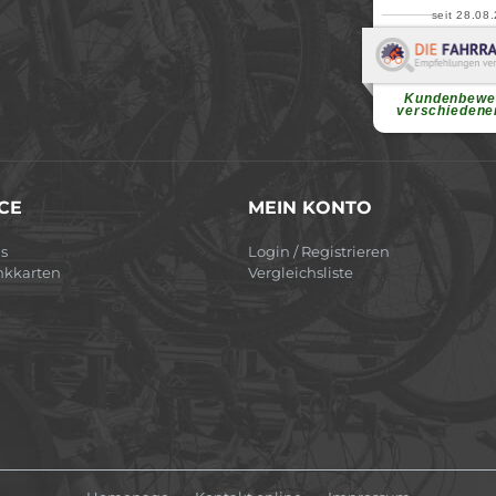
seit 28.08
Elvir
Superschnelle und f
Pannenhilfe. Herzli
Ohne Ihre Hilfe wäre
Kundenbewe
weiterlesen
verschiedene
CE
MEIN KONTO
s
Login / Registrieren
nkkarten
Vergleichsliste