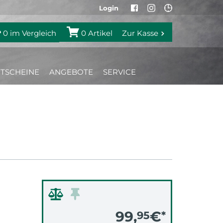
Login
0
im Vergleich
0
Artikel
Zur Kasse
TSCHEINE
ANGEBOTE
SERVICE
99,
€
95
*