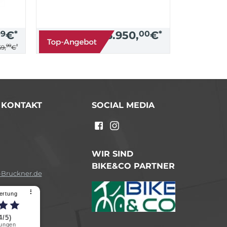
99
€
*
3.950,
00
€
*
99
*
9,
€
/ KONTAKT
SOCIAL MEDIA
n
WIR SIND
BIKE&CO PARTNER
Bruckner.de
⠇
ertung
4/5)
ungen