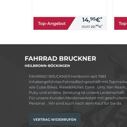
14,
95
€
*
90
*
statt
22,
€
FAHRRAD BRUCKNER
HEILBRONN-BÖCKINGEN
FAHRRAD BRUCKNER Heilbronn seit 1983
Inhabergeführtes Fahrradfachgeschäft mit Topmark
wie Cube Bikes, Riese&Müller, Cone , Uno, Van Raam,
Puky und andere. Beratung ist unsere Leidenschaft.
Für unsere Kunden Meisterwerkstatt mit geschultem
Personal. . Wir sind auch nach dem Kauf für Sie da.
VERTRAG WIDERRUFEN