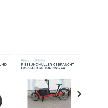
RieseundMüller
Burley
OUND
RIESEUNDMÜLLER GEBRAUCHT
BURLEY K
PACKSTER 40 TOURING CX
´LITE X 2 
500+ZUBEHÖR (RACING RED)
(AQUA)