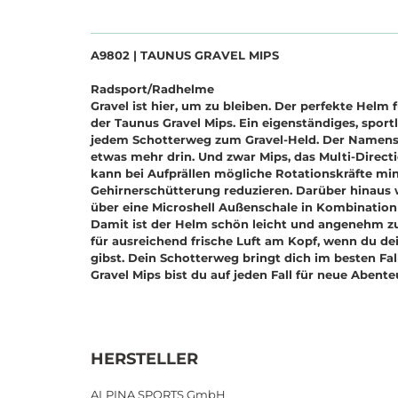
A9802 | TAUNUS GRAVEL MIPS
Radsport/Radhelme
Gravel ist hier, um zu bleiben. Der perfekte Helm 
der Taunus Gravel Mips. Ein eigenständiges, spor
jedem Schotterweg zum Gravel-Held. Der Namenszus
etwas mehr drin. Und zwar Mips, das Multi-Direct
kann bei Aufprällen mögliche Rotationskräfte min
Gehirnerschütterung reduzieren. Darüber hinaus 
über eine Microshell Außenschale in Kombination 
Damit ist der Helm schön leicht und angenehm zu
für ausreichend frische Luft am Kopf, wenn du de
gibst. Dein Schotterweg bringt dich im besten Fa
Gravel Mips bist du auf jeden Fall für neue Abente
HERSTELLER
ALPINA SPORTS GmbH