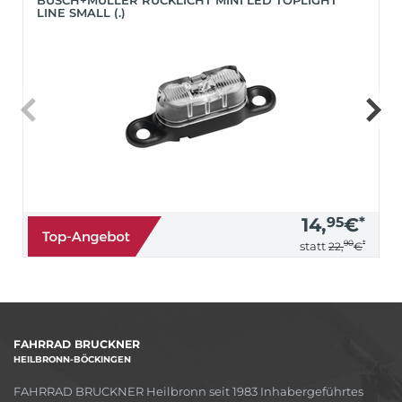
LINE SMALL (.)
14,
95
€
*
90
*
statt
22,
€
FAHRRAD BRUCKNER
HEILBRONN-BÖCKINGEN
FAHRRAD BRUCKNER Heilbronn seit 1983 Inhabergeführtes