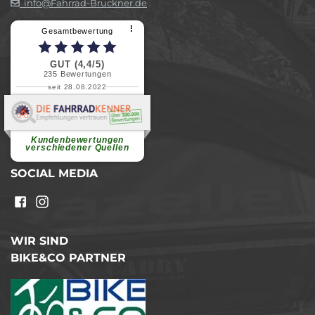
info@Fahrrad-Bruckner.de
⠇
Gesamtbewertung
GUT (4,4/5)
235
Bewertungen
seit 28.08.2022
Elvira B.
Superschnelle und freundliche
Pannenhilfe. Herzlichen Dank.
Ohne Ihre Hilfe wäre...
Kundenbewertungen
weiterlesen
verschiedener Quellen
SOCIAL MEDIA
WIR SIND
BIKE&CO PARTNER