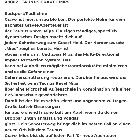
A9802 | TAUNUS GRAVEL MIPS
Radsport/Radhelme
Gravel ist hier, um zu bleiben. Der perfekte Helm für dein
nächstes Gravel-Abenteuer ist
der Taunus Gravel Mips. Ein eigenständiges, sportlich
dynamisches Design macht dich auf
jedem Schotterweg zum Gravel-Held. Der Namenszusatz
„Mips“ zeigt es bereits: Hier ist
etwas mehr drin. Und zwar Mips, das Multi-Directional
Impact Protection System. Das
kann bei Aufprällen mögliche Rotationskräfte minimieren
und so die Gefahr einer
Gehirnerschütterung reduzieren. Darüber hinaus wird die
Sicherheit beim Taunus Ravel Mips
über eine Microshell Außenschale in Kombination mit einer
EPS-Inneschale gewährleistet.
Damit ist der Helm schön leicht und angenehm zu tragen.
Große Lufteinlässe sorgen
für ausreichend frische Luft am Kopf, wenn du deinen
Dropbar unten anfasst und Vollgas
gibst. Dein Schotterweg bringt dich im besten Fall an einen
neuen Ort. Mit dem Taunus
Gravel Mips bist du auf jeden Fall für neue Abenteuer