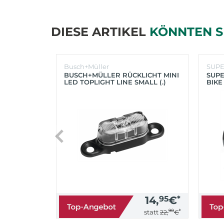
DIESE ARTIKEL
KÖNNTEN S
Busch+Müller
SUP
BUSCH+MÜLLER RÜCKLICHT MINI
SUPE
LED TOPLIGHT LINE SMALL (.)
BIKE
(SC
14,
95
€
*
90
*
statt
22,
€