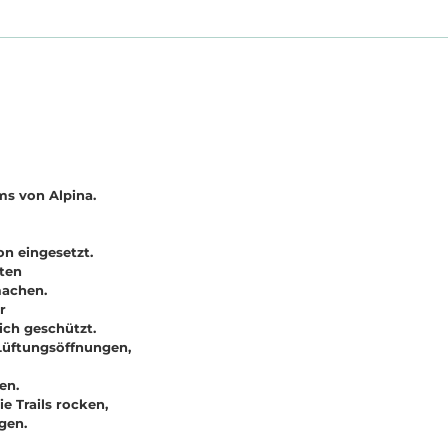
ms von Alpina.
n eingesetzt.
tten
machen.
r
ich geschützt.
 Lüftungsöffnungen,
en.
 Trails rocken,
gen.