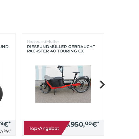
RieseundMüller
Burley
OUND
RIESEUNDMÜLLER GEBRAUCHT
BURLEY K
PACKSTER 40 TOURING CX
´LITE X 2 
500+ZUBEHÖR (RACING RED)
(AQUA)
99
€
*
3.950,
00
€
*
99
*
9,
€