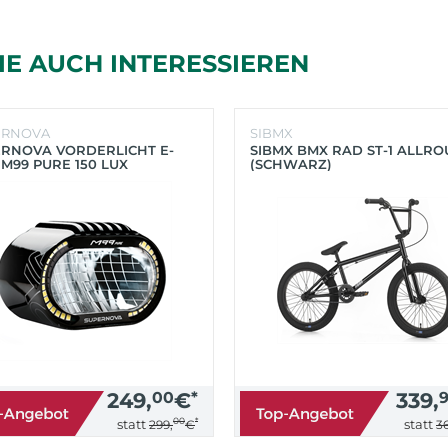
IE AUCH INTERESSIEREN
ERNOVA
SIBMX
RNOVA VORDERLICHT E-
SIBMX BMX RAD ST-1 ALLR
 M99 PURE 150 LUX
(SCHWARZ)
HWARZ)
249,
00
€
*
339,
00
*
statt
statt
299,
€
36