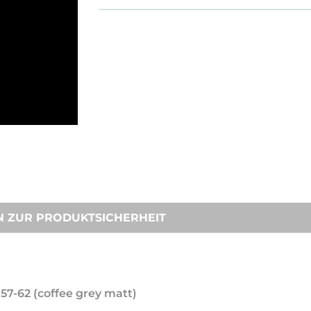
N ZUR PRODUKTSICHERHEIT
7-62 (coffee grey matt)