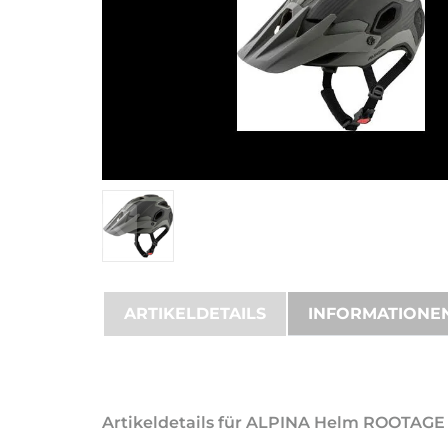
ARTIKELDETAILS
INFORMATIONE
Artikeldetails für ALPINA Helm ROOTAGE 5