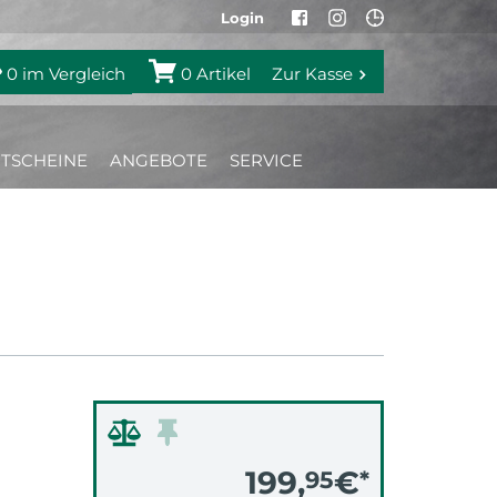
Login
0
im Vergleich
0
Artikel
Zur Kasse
TSCHEINE
ANGEBOTE
SERVICE
199,
€
95
*