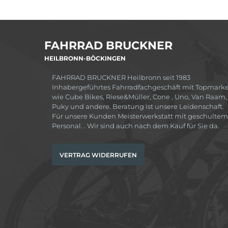
FAHRRAD BRUCKNER
HEILBRONN-BÖCKINGEN
FAHRRAD BRUCKNER Heilbronn seit 1983
Inhabergeführtes Fahrradfachgeschäft mit Topmark
wie Cube Bikes, Riese&Müller, Cone , Uno, Van Raam,
Puky und andere. Beratung ist unsere Leidenschaft.
Für unsere Kunden Meisterwerkstatt mit geschultem
Personal. . Wir sind auch nach dem Kauf für Sie da.
VERTRAG WIDERRUFEN