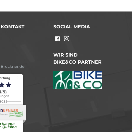
/ KONTAKT
SOCIAL MEDIA
n
WIR SIND
BIKE&CO PARTNER
Bruckner.de
⠇
ertung
4/5)
ungen
.2022
a B.
reundliche
chen Dank.
...
rtungen
r Quellen