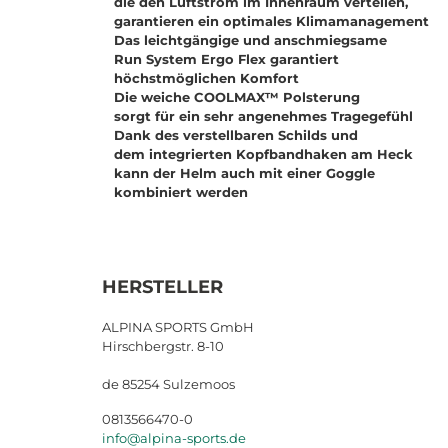
die den Luftstrom im Innenraum verteilen,
garantieren ein optimales Klimamanagement
Das leichtgängige und anschmiegsame
Run System Ergo Flex garantiert
höchstmöglichen Komfort
Die weiche COOLMAX™ Polsterung
sorgt für ein sehr angenehmes Tragegefühl
Dank des verstellbaren Schilds und
dem integrierten Kopfbandhaken am Heck
kann der Helm auch mit einer Goggle
kombiniert werden
HERSTELLER
ALPINA SPORTS GmbH
Hirschbergstr. 8-10
de 85254 Sulzemoos
0813566470-0
info@alpina-sports.de