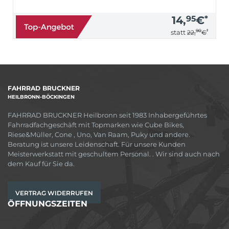
14,
95
€
*
90
*
statt
22,
€
FAHRRAD BRUCKNER
HEILBRONN-BÖCKINGEN
FAHRRAD BRUCKNER Heilbronn seit 1983 Inhabergeführtes
Fahrradfachgeschäft mit Topmarken wie Cube Bikes,
Riese&Müller, Cone , Uno, Van Raam, Puky und andere.
Beratung ist unsere Leidenschaft. Für unsere Kunden
Meisterwerkstatt mit geschultem Personal. . Wir sind auch nach
dem Kauf für Sie da.
VERTRAG WIDERRUFEN
ÖFFNUNGSZEITEN