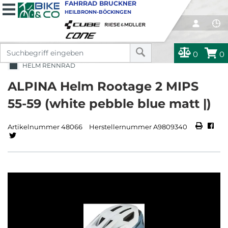
FAHRRAD BRUCKNER
HEILBRONN-BÖCKINGEN
0
0
HELM RENNRAD
ALPINA Helm Rootage 2 MIPS
55-59 (white pebble blue matt |)
Artikelnummer 48066
Herstellernummer A9809340