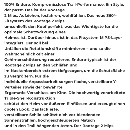
100% Enduro. Kompromisslose Trail-Performance. Ein Style,
der passt. Das ist der Rootage
2 Mips. Aufziehen, losfahren, wohlfühlen. Das neue 360°-
Fitsystem des Rootage 2 Mips
umschließt den Kopf perfekt, was das Wichtigste für die
optimale Schutzwirkung eines
Helmes ist. Darüber hinaus ist in das Fitsystem MIPS-Layer
integriert. Der soll bei
Unfällen die Rotationskräfte minimieren
–
und so die
Wahrscheinlichkeit einer
Gehirnerschütterung reduzieren. Enduro-typisch ist der
Rootage 2 Mips an den Schläfen und
im Nackenbereich extrem tiefgezogen, um die Schutzfläche
zu vergrößern. Für die
individuelle Anpassbarkeit sorgen flache, verstellbare Y-
Verteiler sowie der bewährte
Ergomatic-Verschluss am Kinn. Die hochwertig verarbeitete
Triple-Shell-Konstruktion
schützt den Helm vor äußeren Einflüssen und erzeugt einen
coolen Look. Das lackierte,
verstellbare Schild schützt dich vor blendenden
Sonnenstrahlen, hochgeschleuderten Matsch
und in den Trail hängenden Ästen. Der Rootage 2 Mips