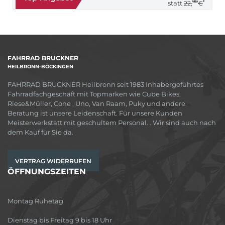
90
*
statt
22,
€
FAHRRAD BRUCKNER
HEILBRONN-BÖCKINGEN
FAHRRAD BRUCKNER Heilbronn seit 1983 Inhabergeführtes
Fahrradfachgeschäft mit Topmarken wie Cube Bikes,
Riese&Müller, Cone , Uno, Van Raam, Puky und andere.
Beratung ist unsere Leidenschaft. Für unsere Kunden
Meisterwerkstatt mit geschultem Personal. . Wir sind auch nach
dem Kauf für Sie da.
VERTRAG WIDERRUFEN
ÖFFNUNGSZEITEN
Montag Ruhetag
Dienstag bis Freitag 9 bis 18 Uhr