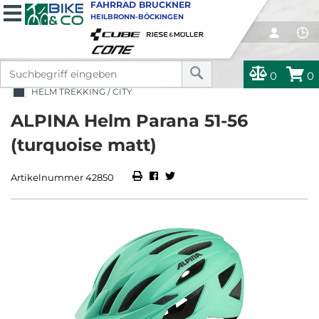
FAHRRAD BRUCKNER
HEILBRONN-BÖCKINGEN
0
0
HELM TREKKING / CITY
ALPINA Helm Parana 51-56
(turquoise matt)
Artikelnummer 42850