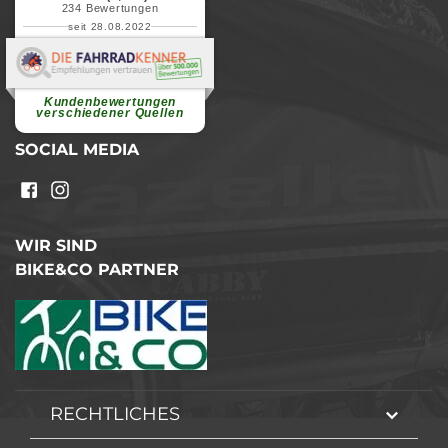
234
Bewertungen
seit 28.08.2022
Elvira B.
Superschnelle und freundliche
Pannenhilfe. Herzlichen Dank.
Ohne Ihre Hilfe wäre...
Kundenbewertungen
weiterlesen
verschiedener Quellen
SOCIAL MEDIA
WIR SIND
BIKE&CO PARTNER
RECHTLICHES