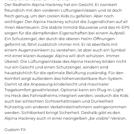
Der Radhelm Alpina Hackney hat ein Gesicht. Er zwinkert
freundlich mit den vorderen Lüftungseinlässen und ist doch
frech genug, um den coolen Kids zu gefallen. Aber noch
wichtiger: Der Alpina Hackney schützt die Jugendlichen auf all
ihren Abenteuern. Die stabile Inmold-Bauweise und das Hi-EPS
sorgen für die dämpfenden Eigenschaften bei einem Aufprall.
Ein Schutzengel, der durch die oberen Helm-Öffnungen
geformt ist, fährt zusätzlich immer mit. Er ist ebenfalls mit
einem Augenzwinkern zu verstehen, ist aber auch ein Symbol
mit einer klaren Aussage: Alpina will dich schützen. Immer.
Überall. Die Lüftungseinlässe des Alpina Hackney bilden nicht
nur ein Gesicht und einen Schutzengel, sondern sind
hauptsächlich für die optimale Belüftung zuständig. Für den
Komfort sorgt außerdem das höhenverstellbare Run-System.
Damit ist die Anpassung kinderleicht und maximaler
Tragekomfort gewährleistet. Optional kann ein Plug-In-Light
ins Heck des Fahrradhelms integriert werden, wodurch die Kids
auch bei schlechten Sichtverhältnissen und Dunkelheit
frühzeitig von anderen Verkehrsteilnehmern wahrgenommen
werden. Sichtbarkeit bringt Sicherheit. Deshalb gibt es den
Alpina Hackney auch in einer neongelben „be visible“-Version.
Custom Fit