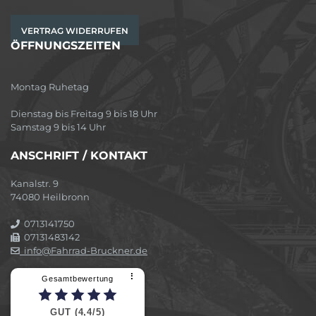
VERTRAG WIDERRUFEN
ÖFFNUNGSZEITEN
Montag Ruhetag
Dienstag bis Freitag 9 bis 18 Uhr
Samstag 9 bis 14 Uhr
ANSCHRIFT / KONTAKT
Kanalstr. 9
74080 Heilbronn
0713141750
07131483142
info@Fahrrad-Bruckner.de
⠇
Gesamtbewertung
GUT (4,4/5)