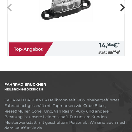
14,
95
€
*
90
*
statt
22,
€
FAHRRAD BRUCKNER
HEILBRONN-BÖCKINGEN
FAHRRAD BRUCKNER Heilbronn seit 1983 Inhabergeführtes
Fahrradfachgeschäft mit Topmarken wie Cube Bikes,
Riese&Müller, Cone , Uno, Van Raam, Puky und andere.
Beratung ist unsere Leidenschaft. Für unsere Kunden
Meisterwerkstatt mit geschultem Personal. . Wir sind auch nach
dem Kauf für Sie da.