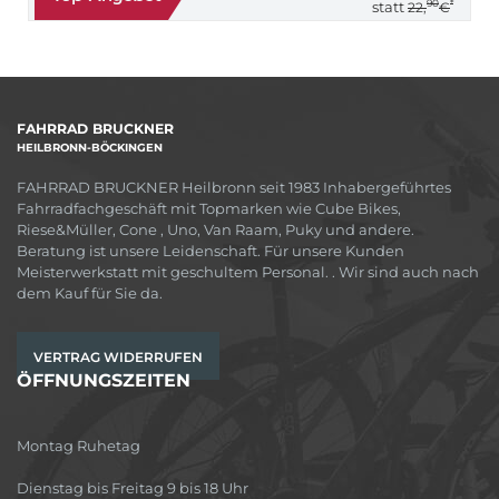
90
*
statt
22,
€
FAHRRAD BRUCKNER
HEILBRONN-BÖCKINGEN
FAHRRAD BRUCKNER Heilbronn seit 1983 Inhabergeführtes
Fahrradfachgeschäft mit Topmarken wie Cube Bikes,
Riese&Müller, Cone , Uno, Van Raam, Puky und andere.
Beratung ist unsere Leidenschaft. Für unsere Kunden
Meisterwerkstatt mit geschultem Personal. . Wir sind auch nach
dem Kauf für Sie da.
VERTRAG WIDERRUFEN
ÖFFNUNGSZEITEN
Montag Ruhetag
Dienstag bis Freitag 9 bis 18 Uhr