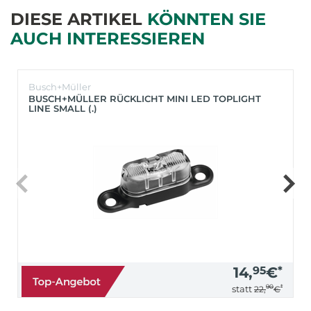
DIESE ARTIKEL
KÖNNTEN SIE
AUCH INTERESSIEREN
Busch+Müller
BUSCH+MÜLLER RÜCKLICHT MINI LED TOPLIGHT
LINE SMALL (.)
14,
95
€
*
90
*
statt
22,
€