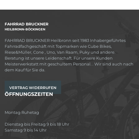
FAHRRAD BRUCKNER
HEILBRONN-BÖCKINGEN
FAHRRAD BRUCKNER Heilbronn seit 1983 Inhabergeführtes
Fahrradfachgeschäft mit Topmarken wie Cube Bikes,
Riese&Müller, Cone , Uno, Van Raam, Puky und andere.
Beratung ist unsere Leidenschaft. Für unsere Kunden
Meisterwerkstatt mit geschultem Personal. . Wir sind auch nach
dem Kauf für Sie da.
VERTRAG WIDERRUFEN
ÖFFNUNGSZEITEN
Montag Ruhetag
Dienstag bis Freitag 9 bis 18 Uhr
Samstag 9 bis 14 Uhr