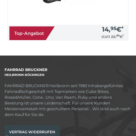
14,
95
€
*
90
*
statt
22,
€
FAHRRAD BRUCKNER
HEILBRONN-BÖCKINGEN
FAHRRAD BRUCKNER Heilbronn seit 1983 Inhabergeführtes
Fahrradfachgeschäft mit Topmarken wie Cube Bikes,
Riese&Müller, Cone , Uno, Van Raam, Puky und andere.
Beratung ist unsere Leidenschaft. Für unsere Kunden
Meisterwerkstatt mit geschultem Personal. . Wir sind auch nach
dem Kauf für Sie da.
VERTRAG WIDERRUFEN