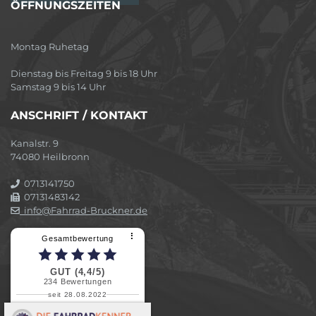
ÖFFNUNGSZEITEN
Montag Ruhetag
Dienstag bis Freitag 9 bis 18 Uhr
Samstag 9 bis 14 Uhr
ANSCHRIFT / KONTAKT
Kanalstr. 9
74080 Heilbronn
0713141750
07131483142
info@Fahrrad-Bruckner.de
⠇
Gesamtbewertung
GUT (4,4/5)
234
Bewertungen
seit 28.08.2022