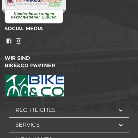
Elvira B.
Superschnelle und freundliche
Pannenhilfe. Herzlichen Dank.
Ohne Ihre Hilfe wäre...
Kundenbewertungen
weiterlesen
verschiedener Quellen
SOCIAL MEDIA
WIR SIND
BIKE&CO PARTNER
RECHTLICHES
SERVICE