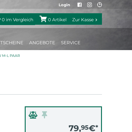
Login
0
im Vergleich
0
Artikel
Zur Kasse
TSCHEINE
ANGEBOTE
SERVICE
 M-L PAAR
79,
€
95
*