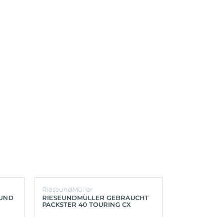
RieseundMüller
Burley
OUND
RIESEUNDMÜLLER GEBRAUCHT
BURLEY K
PACKSTER 40 TOURING CX
´LITE X 2 
500+ZUBEHÖR (RACING RED)
(AQUA)