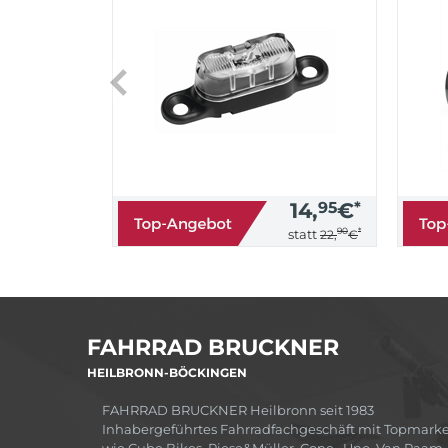
14,
95
€
*
90
*
statt
22,
€
FAHRRAD BRUCKNER
HEILBRONN-BÖCKINGEN
FAHRRAD BRUCKNER Heilbronn seit 1983
Inhabergeführtes Fahrradfachgeschäft mit Topmark
wie Cube Bikes, Riese&Müller, Cone , Uno, Van Raam,