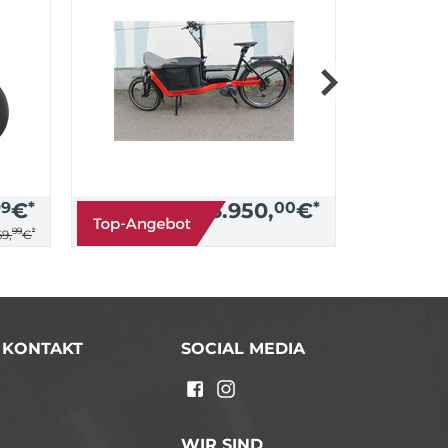
99
€
*
3.950,
00
€
*
99
*
9,
€
/ KONTAKT
SOCIAL MEDIA
n
WIR SIND