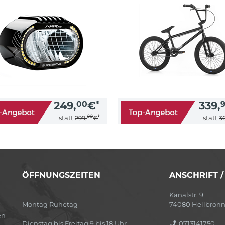
249,
00
€
*
339,
00
*
statt
statt
299,
€
36
ÖFFNUNGSZEITEN
ANSCHRIFT 
Kanalstr. 9
Montag Ruhetag
74080 Heilbron
en
Dienstag bis Freitag 9 bis 18 Uhr
0713141750