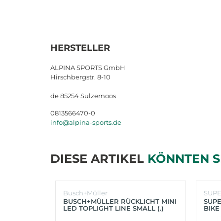
HERSTELLER
ALPINA SPORTS GmbH
Hirschbergstr. 8-10
de 85254 Sulzemoos
0813566470-0
info@alpina-sports.de
DIESE ARTIKEL
KÖNNTEN S
Busch+Müller
SUP
BUSCH+MÜLLER RÜCKLICHT MINI
SUPE
LED TOPLIGHT LINE SMALL (.)
BIKE
(SC