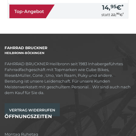
14,
95
€
*
90
*
statt
22,
€
FAHRRAD BRUCKNER
HEILBRONN-BÖCKINGEN
FAHRRAD BRUCKNER Heilbronn seit 1983 Inhabergeführtes
Fahrradfachgeschäft mit Topmarken wie Cube Bikes,
Riese&Müller, Cone , Uno, Van Raam, Puky und andere.
Beratung ist unsere Leidenschaft. Für unsere Kunden
Meisterwerkstatt mit geschultem Personal. . Wir sind auch nach
dem Kauf für Sie da.
VERTRAG WIDERRUFEN
ÖFFNUNGSZEITEN
Montag Ruhetag