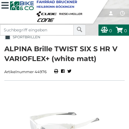
FAHRRAD BRUCKNER
HEILBRONN-BÖCKINGEN
0
0
SPORTBRILLEN
ALPINA Brille TWIST SIX S HR V
VARIOFLEX+ (white matt)
Artikelnummer 44976