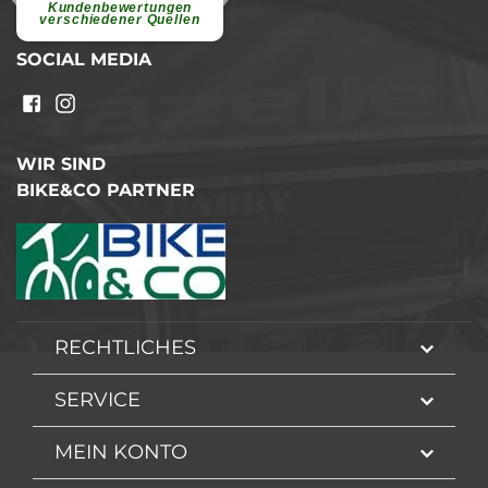
Kundenbewertungen
weiterlesen
verschiedener Quellen
SOCIAL MEDIA
WIR SIND
BIKE&CO PARTNER
RECHTLICHES
SERVICE
MEIN KONTO