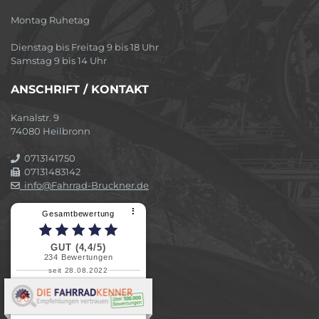
Montag Ruhetag
Dienstag bis Freitag 9 bis 18 Uhr
Samstag 9 bis 14 Uhr
ANSCHRIFT / KONTAKT
Kanalstr. 9
74080 Heilbronn
0713141750
07131483142
info@Fahrrad-Bruckner.de
⠇
Gesamtbewertung
GUT (4,4/5)
234
Bewertungen
seit 28.08.2022
Elvira B.
Superschnelle und freundliche
Pannenhilfe. Herzlichen Dank.
Ohne Ihre Hilfe wäre...