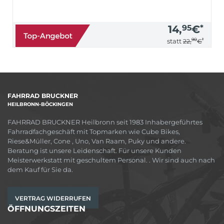
14,
95
€
*
90
*
statt
22,
€
FAHRRAD BRUCKNER
HEILBRONN-BÖCKINGEN
FAHRRAD BRUCKNER Heilbronn seit 1983 Inhabergeführtes
Fahrradfachgeschäft mit Topmarken wie Cube Bikes,
Riese&Müller, Cone , Uno, Van Raam, Puky und andere.
Beratung ist unsere Leidenschaft. Für unsere Kunden
Meisterwerkstatt mit geschultem Personal. . Wir sind auch nach
dem Kauf für Sie da.
VERTRAG WIDERRUFEN
ÖFFNUNGSZEITEN