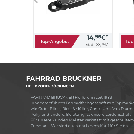
14,
95
€
*
90
*
statt
22,
€
FAHRRAD BRUCKNER
HEILBRONN-BÖCKINGEN
FAHRRAD BRUCKNER Heilbronn seit 1983
Inhabergeführtes Fahrradfachgeschäft mit Topmark
wie Cube Bikes, Riese&Müller, Cone , Uno, Van Raam,
Puky und andere. Beratung ist unsere Leidenschaft.
Für unsere Kunden Meisterwerkstatt mit geschultem
Personal. . Wir sind auch nach dem Kauf für Sie da.