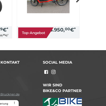
99
€
*
3.950,
00
€
*
99
*
9,
€
/ KONTAKT
SOCIAL MEDIA
n
WIR SIND
BIKE&CO PARTNER
Bruckner.de
⠇
ertung