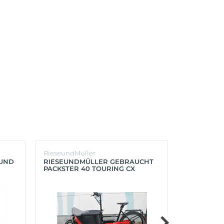
RieseundMüller
Burley
OUND
RIESEUNDMÜLLER GEBRAUCHT
BURLEY K
PACKSTER 40 TOURING CX
´LITE X 2 
500+ZUBEHÖR (RACING RED)
(AQUA)