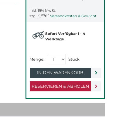
inkl. 19% MwSt.
89
*
zzgl.
5,
€
Versandkosten & Gewicht
Sofort Verfügbar 1 - 4
Werktage
IN DEN WARENKORB
RESERVIEREN & ABHOLEN