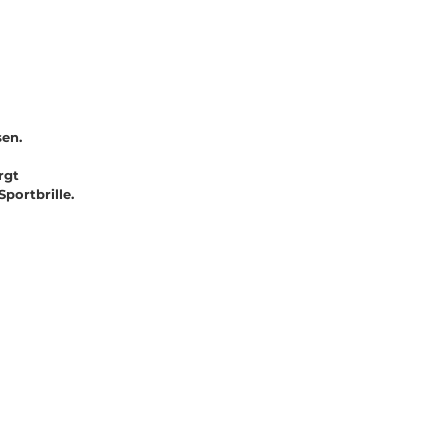
en.
rgt
portbrille.