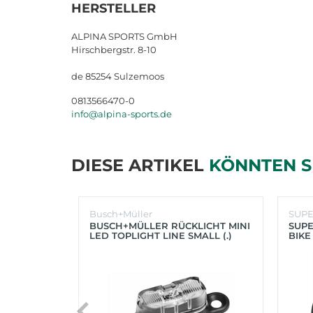
HERSTELLER
ALPINA SPORTS GmbH
Hirschbergstr. 8-10
de 85254 Sulzemoos
0813566470-0
info@alpina-sports.de
DIESE ARTIKEL
KÖNNTEN S
Busch+Müller
SUP
BUSCH+MÜLLER RÜCKLICHT MINI
SUPE
LED TOPLIGHT LINE SMALL (.)
BIKE
(SC