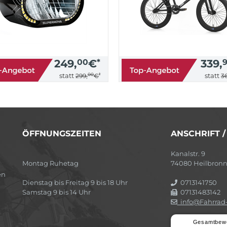
249,
00
€
*
339,
00
*
statt
statt
299,
€
36
ÖFFNUNGSZEITEN
ANSCHRIFT 
Kanalstr. 9
Montag Ruhetag
74080 Heilbron
en
Dienstag bis Freitag 9 bis 18 Uhr
0713141750
Samstag 9 bis 14 Uhr
07131483142
info@Fahrrad-
Gesamtbew