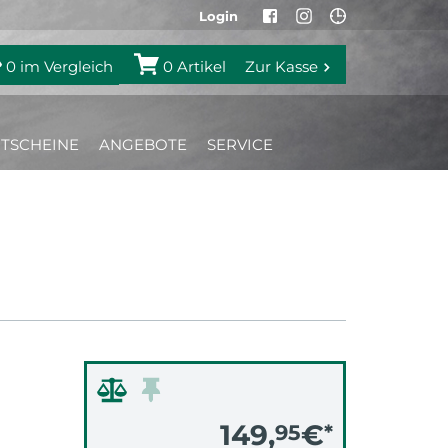
Login
0
im Vergleich
0
Artikel
Zur Kasse
TSCHEINE
ANGEBOTE
SERVICE
149,
€
95
*