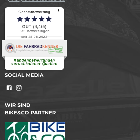
⠇
Gesamtbewertung
GUT (4,4/5)
235
Bewertungen
seit 28.08.2022
Elvira B.
Superschnelle und freundliche
Pannenhilfe. Herzlichen Dank.
Ohne Ihre Hilfe wäre...
Kundenbewertungen
weiterlesen
verschiedener Quellen
SOCIAL MEDIA
WIR SIND
BIKE&CO PARTNER