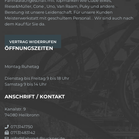
Fahrradfachgeschäft mit Topmarken wie Cube Bikes,
Riese&Müller, Cone , Uno, Van Raam, Puky und andere.
Beratung ist unsere Leidenschaft. Für unsere Kunden
Meisterwerkstatt mit geschultem Personal. . Wir sind auch nach
dem Kauf für Sie da.
VERTRAG WIDERRUFEN
ÖFFNUNGSZEITEN
Montag Ruhetag
Dienstag bis Freitag 9 bis 18 Uhr
Samstag 9 bis 14 Uhr
ANSCHRIFT / KONTAKT
Kanalstr. 9
74080 Heilbronn
0713141750
07131483142
info@Fahrrad-Bruckner.de