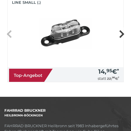
LINE SMALL (.)
14,
95
€
*
90
*
statt
22,
€
FAHRRAD BRUCKNER
HEILBRONN-BÖCKINGEN
FAHRRAD BRUCKNER Heilbronn seit 1983 Inhabergeführtes