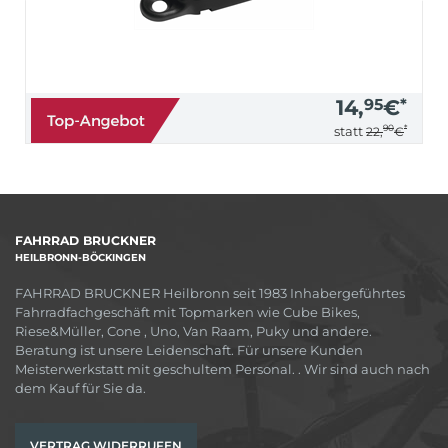
14,
95
€
*
90
*
statt
22,
€
FAHRRAD BRUCKNER
HEILBRONN-BÖCKINGEN
FAHRRAD BRUCKNER Heilbronn seit 1983 Inhabergeführtes
Fahrradfachgeschäft mit Topmarken wie Cube Bikes,
Riese&Müller, Cone , Uno, Van Raam, Puky und andere.
Beratung ist unsere Leidenschaft. Für unsere Kunden
Meisterwerkstatt mit geschultem Personal. . Wir sind auch nach
dem Kauf für Sie da.
VERTRAG WIDERRUFEN