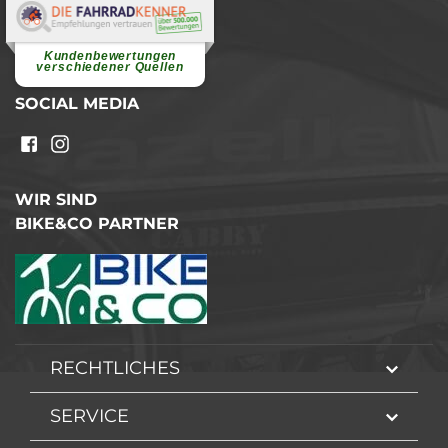
Elvira B.
Superschnelle und freundliche
Pannenhilfe. Herzlichen Dank.
Ohne Ihre Hilfe wäre...
Kundenbewertungen
weiterlesen
verschiedener Quellen
SOCIAL MEDIA
WIR SIND
BIKE&CO PARTNER
RECHTLICHES
SERVICE