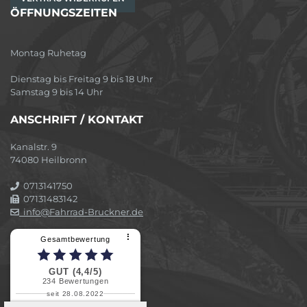
ÖFFNUNGSZEITEN
Montag Ruhetag
Dienstag bis Freitag 9 bis 18 Uhr
Samstag 9 bis 14 Uhr
ANSCHRIFT / KONTAKT
Kanalstr. 9
74080 Heilbronn
0713141750
07131483142
info@Fahrrad-Bruckner.de
⠇
Gesamtbewertung
GUT (4,4/5)
234
Bewertungen
seit 28.08.2022