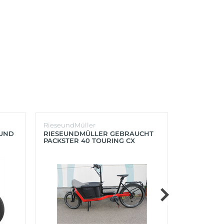
RieseundMüller
Burley
OUND
RIESEUNDMÜLLER GEBRAUCHT
BURLEY K
PACKSTER 40 TOURING CX
´LITE X 2 
500+ZUBEHÖR (RACING RED)
(AQUA)