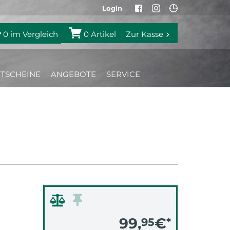
Login
0
im Vergleich
0
Artikel
Zur Kasse
TSCHEINE
ANGEBOTE
SERVICE
99,
€
95
*