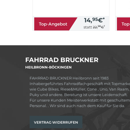
14,
95
€
*
90
*
statt
22,
€
FAHRRAD BRUCKNER
HEILBRONN-BÖCKINGEN
FAHRRAD BRUCKNER Heilbronn seit 1983
Inhabergeführtes Fahrradfachgeschäft mit Topmark
wie Cube Bikes, Riese&Müller, Cone , Uno, Van Raam,
Puky und andere. Beratung ist unsere Leidenschaft.
Für unsere Kunden Meisterwerkstatt mit geschultem
Personal. . Wir sind auch nach dem Kauf für Sie da.
VERTRAG WIDERRUFEN