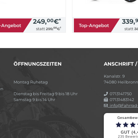
249,
00
€
*
339,
00
*
statt
statt
299,
€
36
ÖFFNUNGSZEITEN
ANSCHRIFT 
Kanalstr. 9
Montag Ruhetag
74080 Heilbron
en
Dienstag bis Freitag 9 bis 18 Uhr
0713141750
Samstag 9 bis 14 Uhr
07131483142
info@Fahrrad-
Gesamtbew
GUT (4,
235
Bewert