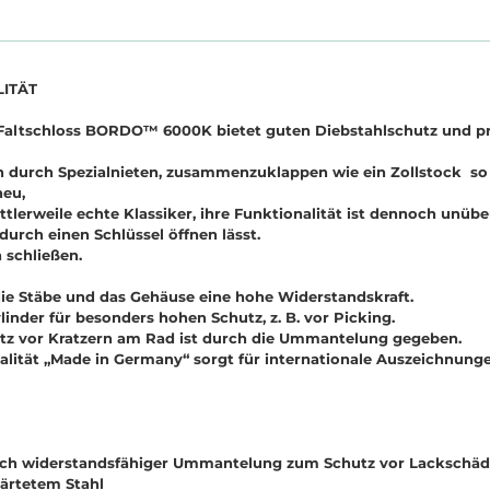
LITÄT
as Faltschloss BORDO™ 6000K bietet guten Diebstahlschutz und p
n durch Spezialnieten, zusammenzuklappen wie ein Zollstock so s
neu,
tlerweile echte Klassiker, ihre Funktionalität ist dennoch unübe
 durch einen Schlüssel öffnen lässt.
 schließen.
 die Stäbe und das Gehäuse eine hohe Widerstandskraft.
inder für besonders hohen Schutz, z. B. vor Picking.
utz vor Kratzern am Rad ist durch die Ummantelung gegeben.
alität „Made in Germany“ sorgt für internationale Auszeichnunge
ich widerstandsfähiger Ummantelung zum Schutz vor Lackschä
ärtetem Stahl