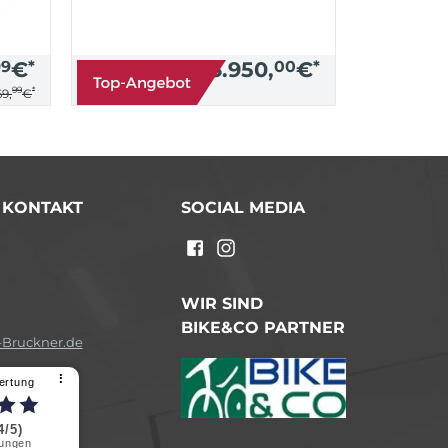
99
€
*
3.950,
00
€
*
99
*
9,
€
/ KONTAKT
SOCIAL MEDIA
n
WIR SIND
BIKE&CO PARTNER
Bruckner.de
⠇
ertung
4/5)
ungen