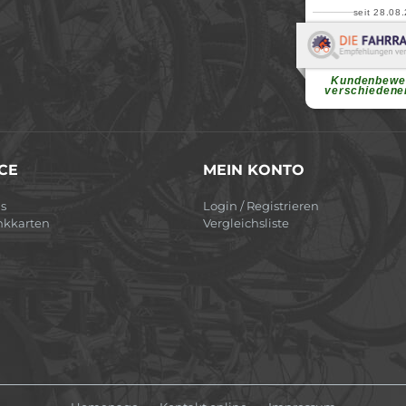
seit 28.08
Elvir
Superschnelle und f
Pannenhilfe. Herzli
Ohne Ihre Hilfe wäre
Kundenbewe
weiterlesen
verschiedene
CE
MEIN KONTO
s
Login / Registrieren
nkkarten
Vergleichsliste