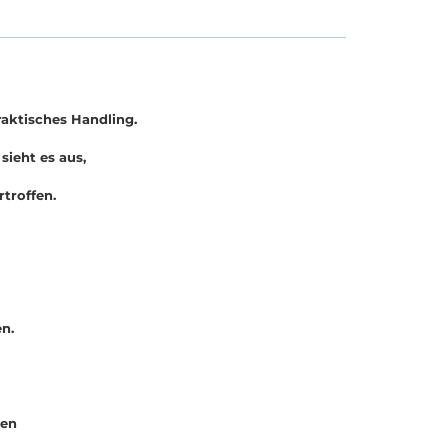
raktisches Handling.
ieht es aus,
rtroffen.
n.
den