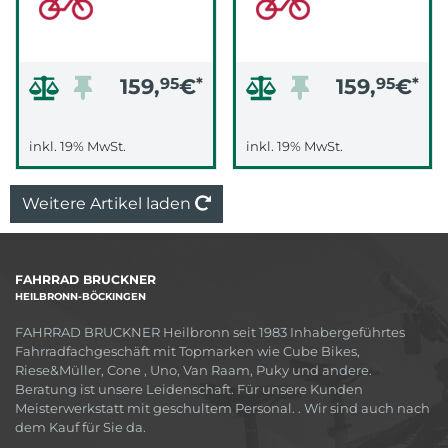
159,
95
€
*
159,
95
€
*
inkl. 19% MwSt.
inkl. 19% MwSt.
Weitere Artikel laden
FAHRRAD BRUCKNER
HEILBRONN-BÖCKINGEN
FAHRRAD BRUCKNER Heilbronn seit 1983 Inhabergeführtes
Fahrradfachgeschäft mit Topmarken wie Cube Bikes,
Riese&Müller, Cone , Uno, Van Raam, Puky und andere.
Beratung ist unsere Leidenschaft. Für unsere Kunden
Meisterwerkstatt mit geschultem Personal. . Wir sind auch nach
dem Kauf für Sie da.