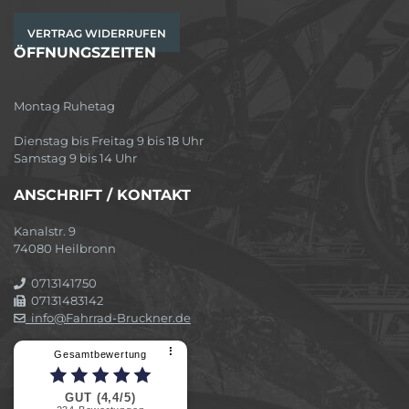
VERTRAG WIDERRUFEN
ÖFFNUNGSZEITEN
Montag Ruhetag
Dienstag bis Freitag 9 bis 18 Uhr
Samstag 9 bis 14 Uhr
ANSCHRIFT / KONTAKT
Kanalstr. 9
74080 Heilbronn
0713141750
07131483142
info@Fahrrad-Bruckner.de
⠇
Gesamtbewertung
GUT (4,4/5)