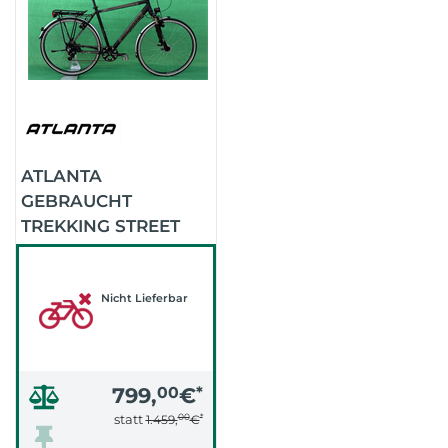
ATLANTA
GEBRAUCHT
TREKKING STREET
LIGHT ALFINE11GANG
55CM
(SCHWARZMATT)
Nicht Lieferbar
799,
00
€
*
00
*
statt
1.459,
€