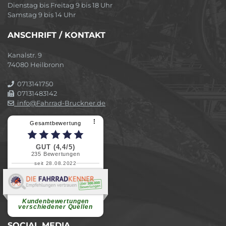
Dienstag bis Freitag 9 bis 18 Uhr
Samstag 9 bis 14 Uhr
ANSCHRIFT / KONTAKT
Kanalstr. 9
74080 Heilbronn
0713141750
07131483142
info@Fahrrad-Bruckner.de
⠇
Gesamtbewertung
GUT (4,4/5)
235
Bewertungen
seit 28.08.2022
Elvira B.
Superschnelle und freundliche
Pannenhilfe. Herzlichen Dank.
Ohne Ihre Hilfe wäre...
Kundenbewertungen
weiterlesen
verschiedener Quellen
SOCIAL MEDIA