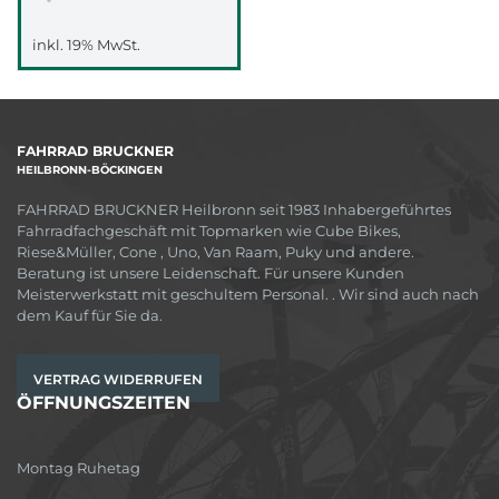
inkl. 19% MwSt.
FAHRRAD BRUCKNER
HEILBRONN-BÖCKINGEN
FAHRRAD BRUCKNER Heilbronn seit 1983 Inhabergeführtes
Fahrradfachgeschäft mit Topmarken wie Cube Bikes,
Riese&Müller, Cone , Uno, Van Raam, Puky und andere.
Beratung ist unsere Leidenschaft. Für unsere Kunden
Meisterwerkstatt mit geschultem Personal. . Wir sind auch nach
dem Kauf für Sie da.
VERTRAG WIDERRUFEN
ÖFFNUNGSZEITEN
Montag Ruhetag