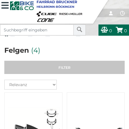
FAHRRAD BRUCKNER
HEILBRONN-BÖCKINGEN
0
0
TEILE
TEILE
LAUFRÄDER
FELGEN
Felgen
(4)
FILTER