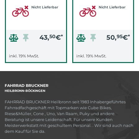
Nicht Lieferbar
Nicht Lieferbar
43,
50
€
*
50,
95
€
*
inkl. 19% MwSt.
inkl. 19% MwSt.
FAHRRAD BRUCKNER
HEILBRONN-BÖCKINGEN
FAHRRAD BRUCKNER Heilbronn seit 1983 Inhabergeführtes
Fahrradfachgeschäft mit Topmarken wie Cube Bikes,
Riese&Müller, Cone , Uno, Van Raam, Puky und andere.
Beratung ist unsere Leidenschaft. Für unsere Kunden
Meisterwerkstatt mit geschultem Personal. . Wir sind auch nach
dem Kauf für Sie da.