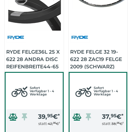
RYDE FELGE36L 25 X
RYDE FELGE 32 19-
622 28 ANDRA DISC
622 28 ZAC19 FELGE
REIFENBREITE44-65
2009 (SCHWARZ)
(SCHWARZ)
Sofort
Sofort
Verfügbar 1 - 4
Verfügbar 1 - 4
Werktage
Werktage
39,
95
€
*
37,
95
€
*
95
*
95
*
statt
statt
42,
€
38,
€