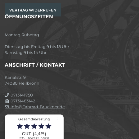
VERTRAG WIDERRUFEN
ÖFFNUNGSZEITEN
Montag Ruhetag
Dienstag bis Freitag 9 bis 18 Uhr
Samstag 9 bis 14 Uhr
ANSCHRIFT / KONTAKT
Kanalstr. 9
74080 Heilbronn
0713141750
07131483142
info@Fahrrad-Bruckner.de
⠇
Gesamtbewertung
GUT (4,4/5)
235
Bewertungen