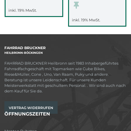
inkl. 19% MwSt.
inkl. 19% MwSt.
FAHRRAD BRUCKNER
HEILBRONN-BÖCKINGEN
FAHRRAD BRUCKNER Heilbronn seit 1983 Inhabergeführtes
Fahrradfachgeschäft mit Topmarken wie Cube Bikes,
Riese&Müller, Cone , Uno, Van Raam, Puky und andere.
Beratung ist unsere Leidenschaft. Für unsere Kunden
Meisterwerkstatt mit geschultem Personal. . Wir sind auch nach
dem Kauf für Sie da.
VERTRAG WIDERRUFEN
ÖFFNUNGSZEITEN