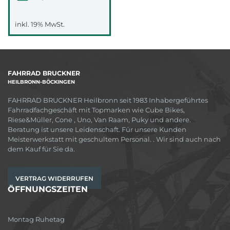
inkl. 19% MwSt.
FAHRRAD BRUCKNER
HEILBRONN-BÖCKINGEN
FAHRRAD BRUCKNER Heilbronn seit 1983 Inhabergeführtes
Fahrradfachgeschäft mit Topmarken wie Cube Bikes,
Riese&Müller, Cone , Uno, Van Raam, Puky und andere.
Beratung ist unsere Leidenschaft. Für unsere Kunden
Meisterwerkstatt mit geschultem Personal. . Wir sind auch nach
dem Kauf für Sie da.
VERTRAG WIDERRUFEN
ÖFFNUNGSZEITEN
Montag Ruhetag