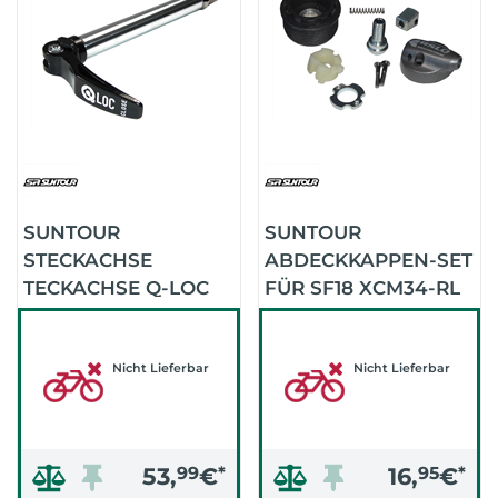
SUNTOUR
SUNTOUR
STECKACHSE
ABDECKKAPPEN-SET
TECKACHSE Q-LOC
FÜR SF18 XCM34-RL
15QLC32 (.)
FKE 310-15 (.)
Nicht Lieferbar
Nicht Lieferbar
53,
99
€
*
16,
95
€
*