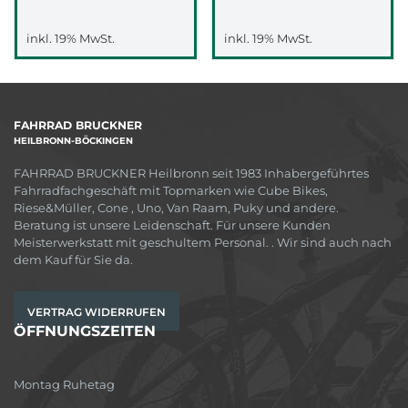
inkl. 19% MwSt.
inkl. 19% MwSt.
FAHRRAD BRUCKNER
HEILBRONN-BÖCKINGEN
FAHRRAD BRUCKNER Heilbronn seit 1983 Inhabergeführtes
Fahrradfachgeschäft mit Topmarken wie Cube Bikes,
Riese&Müller, Cone , Uno, Van Raam, Puky und andere.
Beratung ist unsere Leidenschaft. Für unsere Kunden
Meisterwerkstatt mit geschultem Personal. . Wir sind auch nach
dem Kauf für Sie da.
VERTRAG WIDERRUFEN
ÖFFNUNGSZEITEN
Montag Ruhetag