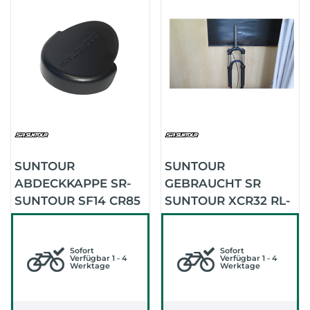
SUNTOUR
SUNTOUR
ABDECKKAPPE SR-
GEBRAUCHT SR
SUNTOUR SF14 CR85
SUNTOUR XCR32 RL-
E25 R & L (SCHWARZ)
R COIL 29 100MM LO
(SCHWARZ-ROT
Sofort
MATT)
Sofort
Verfügbar 1 - 4
Verfügbar 1 - 4
Werktage
Werktage