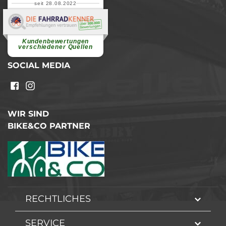
seit 28.08.2022
Elvira B.
Superschnelle und freundliche
Pannenhilfe. Herzlichen Dank.
Ohne Ihre Hilfe wäre...
Kundenbewertungen
weiterlesen
verschiedener Quellen
SOCIAL MEDIA
WIR SIND
BIKE&CO PARTNER
RECHTLICHES
SERVICE