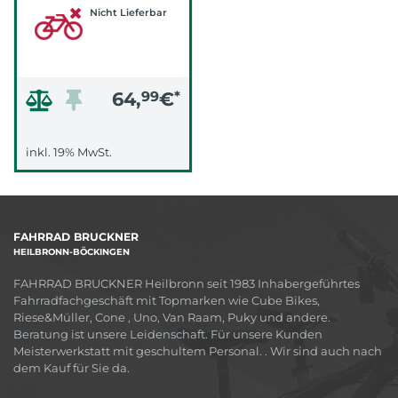
Nicht Lieferbar
64,
99
€
*
inkl. 19% MwSt.
FAHRRAD BRUCKNER
HEILBRONN-BÖCKINGEN
FAHRRAD BRUCKNER Heilbronn seit 1983 Inhabergeführtes
Fahrradfachgeschäft mit Topmarken wie Cube Bikes,
Riese&Müller, Cone , Uno, Van Raam, Puky und andere.
Beratung ist unsere Leidenschaft. Für unsere Kunden
Meisterwerkstatt mit geschultem Personal. . Wir sind auch nach
dem Kauf für Sie da.