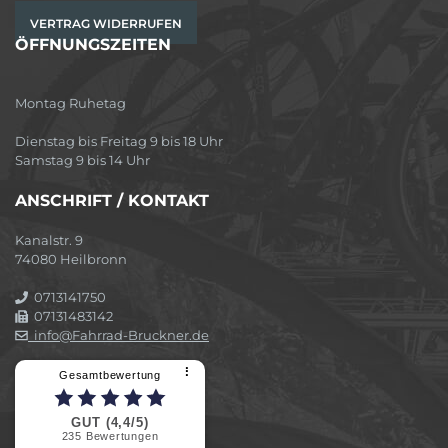
VERTRAG WIDERRUFEN
ÖFFNUNGSZEITEN
Montag Ruhetag
Dienstag bis Freitag 9 bis 18 Uhr
Samstag 9 bis 14 Uhr
ANSCHRIFT / KONTAKT
Kanalstr. 9
74080 Heilbronn
0713141750
07131483142
info@Fahrrad-Bruckner.de
⠇
Gesamtbewertung
GUT (4,4/5)
235
Bewertungen