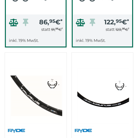
86,
95
€
*
122,
95
€
*
95
*
95
*
statt
statt
91,
€
123,
€
inkl. 19% MwSt.
inkl. 19% MwSt.