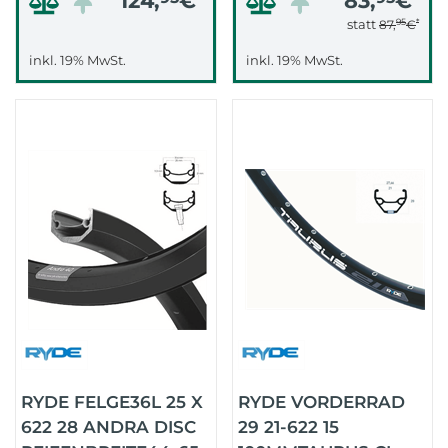
124,
€
83,
€
95
*
statt
87,
€
inkl. 19% MwSt.
inkl. 19% MwSt.
RYDE FELGE36L 25 X
RYDE VORDERRAD
622 28 ANDRA DISC
29 21-622 15