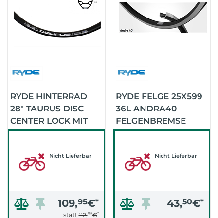
RYDE HINTERRAD
RYDE FELGE 25X599
28" TAURUS DISC
36L ANDRA40
CENTER LOCK MIT
FELGENBREMSE
SCHNELLS
(SCHWARZ)
Nicht Lieferbar
Nicht Lieferbar
109,
95
€
*
43,
50
€
*
95
*
statt
112,
€