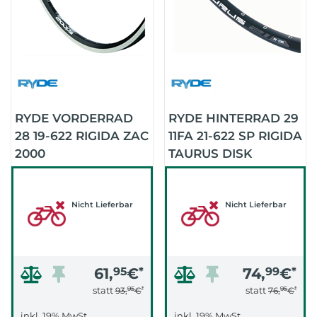
RYDE VORDERRAD
RYDE HINTERRAD 29
28 19-622 RIGIDA ZAC
11FA 21-622 SP RIGIDA
2000
TAURUS DISK
NABENDYNAMO31
(SCHWARZ/SCHWARZ/
(SCHWARZ)
Nicht Lieferbar
Nicht Lieferbar
61,
95
€
*
74,
99
€
*
95
*
95
*
statt
statt
93,
€
76,
€
inkl. 19% MwSt.
inkl. 19% MwSt.