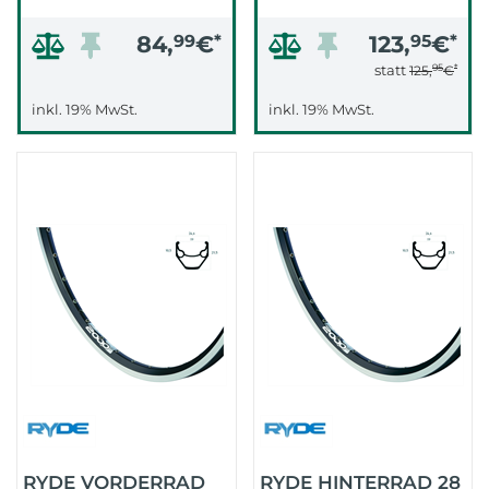
84,
99
€
*
123,
95
€
*
95
*
statt
125,
€
inkl. 19% MwSt.
inkl. 19% MwSt.
RYDE VORDERRAD
RYDE HINTERRAD 28