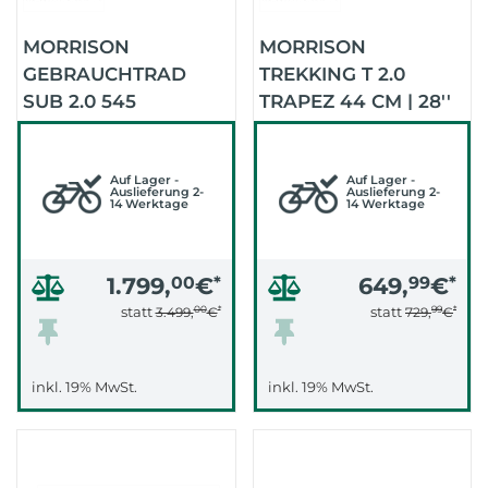
MORRISON
MORRISON
GEBRAUCHTRAD
TREKKING T 2.0
SUB 2.0 545
TRAPEZ 44 CM | 28''
75NMWAVE 2023
(WHITE)
(TITANIUM)
Auf Lager -
Auf Lager -
Auslieferung 2-
Auslieferung 2-
14 Werktage
14 Werktage
1.799,
00
€
*
649,
99
€
*
00
*
99
*
statt
statt
3.499,
€
729,
€
inkl. 19% MwSt.
inkl. 19% MwSt.