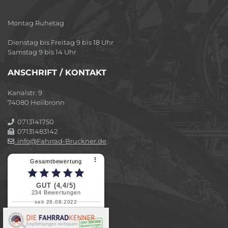
Montag Ruhetag
Dienstag bis Freitag 9 bis 18 Uhr
Samstag 9 bis 14 Uhr
ANSCHRIFT / KONTAKT
Kanalstr. 9
74080 Heilbronn
0713141750
07131483142
info@Fahrrad-Bruckner.de
⠇
Gesamtbewertung
GUT (4,4/5)
234
Bewertungen
seit 28.08.2022
Elvira B.
Superschnelle und freundliche