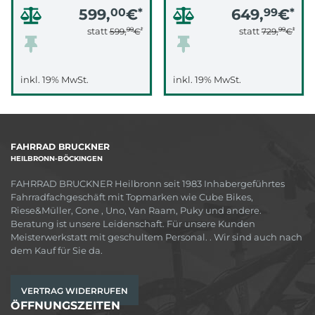
599,
00
€
*
649,
99
€
*
99
*
99
*
statt
statt
599,
€
729,
€
inkl. 19% MwSt.
inkl. 19% MwSt.
FAHRRAD BRUCKNER
HEILBRONN-BÖCKINGEN
FAHRRAD BRUCKNER Heilbronn seit 1983 Inhabergeführtes
Fahrradfachgeschäft mit Topmarken wie Cube Bikes,
Riese&Müller, Cone , Uno, Van Raam, Puky und andere.
Beratung ist unsere Leidenschaft. Für unsere Kunden
Meisterwerkstatt mit geschultem Personal. . Wir sind auch nach
dem Kauf für Sie da.
VERTRAG WIDERRUFEN
ÖFFNUNGSZEITEN