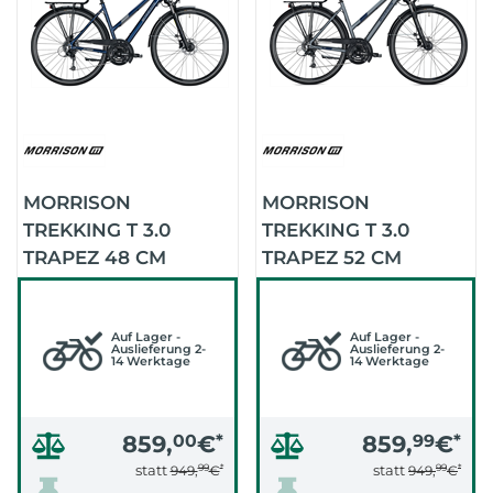
MORRISON
MORRISON
TREKKING T 3.0
TREKKING T 3.0
TRAPEZ 48 CM
TRAPEZ 52 CM
(DARKBLUE)
(ANTHRACITE)
Auf Lager -
Auf Lager -
Auslieferung 2-
Auslieferung 2-
14 Werktage
14 Werktage
859,
00
€
*
859,
99
€
*
99
*
99
*
statt
statt
949,
€
949,
€