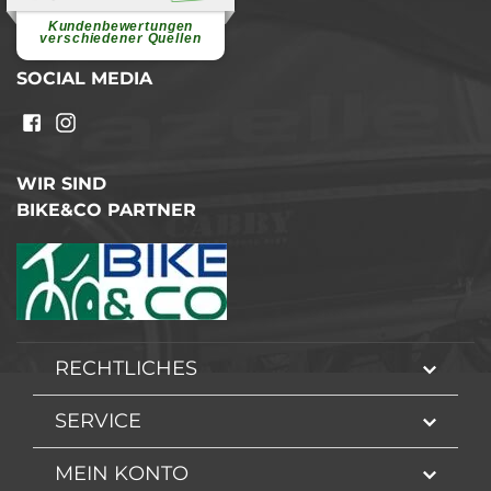
Pannenhilfe. Herzlichen Dank.
Ohne Ihre Hilfe wäre...
Kundenbewertungen
weiterlesen
verschiedener Quellen
SOCIAL MEDIA
WIR SIND
BIKE&CO PARTNER
RECHTLICHES
SERVICE
MEIN KONTO