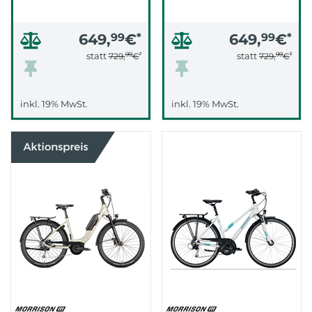
649,
99
€
*
649,
99
€
*
99
*
99
*
statt
statt
729,
€
729,
€
inkl. 19% MwSt.
inkl. 19% MwSt.