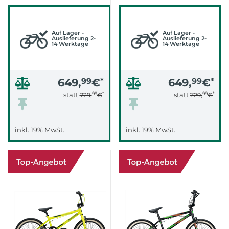
(WHITE)
(WHITE)
Auf Lager -
Auf Lager -
Auslieferung 2-
Auslieferung 2-
14 Werktage
14 Werktage
649,
99
€
*
649,
99
€
*
99
*
99
*
statt
statt
729,
€
729,
€
inkl. 19% MwSt.
inkl. 19% MwSt.