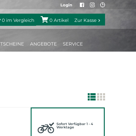
Login
0
im Vergleich
0
Artikel
Zur Kasse
TSCHEINE
ANGEBOTE
SERVICE
Sofort Verfügbar 1 - 4
Werktage