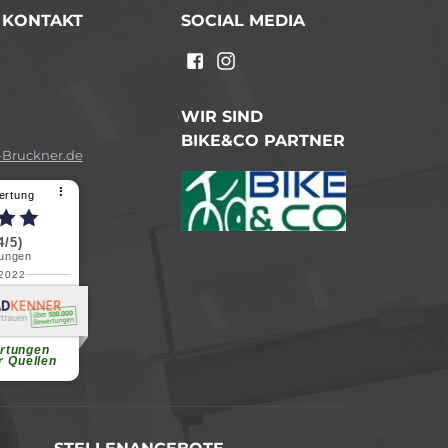
/ KONTAKT
SOCIAL MEDIA
n
WIR SIND
BIKE&CO PARTNER
Bruckner.de
⠇
ertung
4/5)
ungen
.2022
a B.
reundliche
chen Dank.
...
rtungen
r Quellen