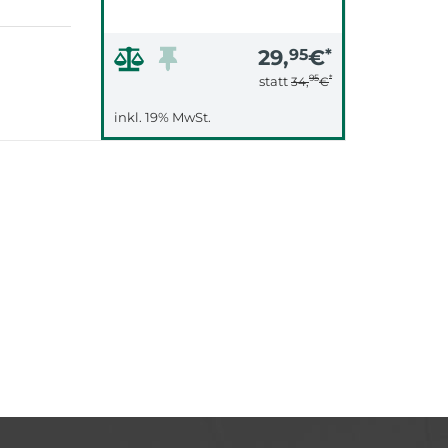
29,
95
€
*
95
*
statt
34,
€
inkl. 19% MwSt.