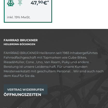
47,
90
€
*
inkl. 19% MwSt.
FAHRRAD BRUCKNER
HEILBRONN-BÖCKINGEN
FAHRRAD BRUCKNER Heilbronn seit 1983 Inhabergeführtes
Fahrradfachgeschäft mit Topmarken wie Cube Bikes,
Riese&Müller, Cone , Uno, Van Raam, Puky und andere.
Beratung ist unsere Leidenschaft. Für unsere Kunden
Meisterwerkstatt mit geschultem Personal. . Wir sind auch nach
dem Kauf für Sie da.
VERTRAG WIDERRUFEN
ÖFFNUNGSZEITEN