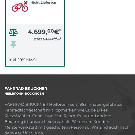
Nicht Lieferbar
4.699,
00
€
*
00
*
statt
5.099,
€
inkl. 19% MwSt.
FAHRRAD BRUCKNER
HEILBRONN-BÖCKINGEN
FAHRRAD BRUCKNER Heilbronn seit 1983 Inhabergeführtes
Fahrradfachgeschäft mit Topmarken wie Cube Bikes,
Riese&Müller, Cone , Uno, Van Raam, Puky und andere.
Beratung ist unsere Leidenschaft. Für unsere Kunden
Meisterwerkstatt mit geschultem Personal. . Wir sind auch nach
dem Kauf für Sie da.