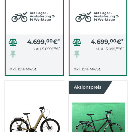
GRAU, KÜHLES
/DUNKELGRAU)
GRAU)
Auf Lager -
Auf Lager -
Auslieferung 2-
Auslieferung 2-
14 Werktage
14 Werktage
4.699,
00
€
*
4.699,
00
€
*
00
*
00
*
statt
statt
5.099,
€
5.099,
€
inkl. 19% MwSt.
inkl. 19% MwSt.