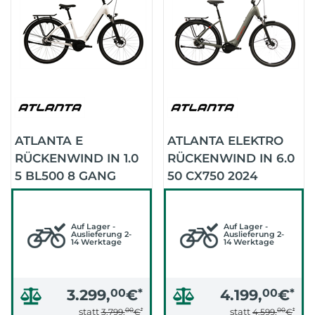
ATLANTA E
ATLANTA ELEKTRO
RÜCKENWIND IN 1.0
RÜCKENWIND IN 6.0
5 BL500 8 GANG
50 CX750 2024
RÜCKTRITT2024
(GRAU-SCHWARZ)
(WEISS G
LANZ/SILBER G
Auf Lager -
Auf Lager -
Auslieferung 2-
Auslieferung 2-
14 Werktage
14 Werktage
LANZ)
3.299,
00
€
*
4.199,
00
€
*
00
*
00
*
statt
statt
3.799,
€
4.599,
€