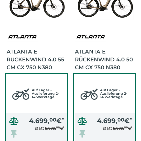
ATLANTA E
ATLANTA E
RÜCKENWIND 4.0 55
RÜCKENWIND 4.0 50
CM CX 750 N380
CM CX 750 N380
GATES 2024 (STEIN
GATES 2024 (STEIN
GRAU, KÜHLES
GRAU, KÜHLES
GRAU)
Auf Lager -
GRAU)
Auf Lager -
Auslieferung 2-
Auslieferung 2-
14 Werktage
14 Werktage
4.699,
00
€
*
4.699,
00
€
*
00
*
00
*
statt
statt
5.099,
€
5.099,
€