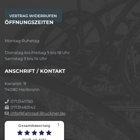
VERTRAG WIDERRUFEN
ÖFFNUNGSZEITEN
Montag Ruhetag
Dienstag bis Freitag 9 bis 18 Uhr
Samstag 9 bis 14 Uhr
ANSCHRIFT / KONTAKT
Kanalstr. 9
74080 Heilbronn
0713141750
07131483142
info@Fahrrad-Bruckner.de
⠇
Gesamtbewertung