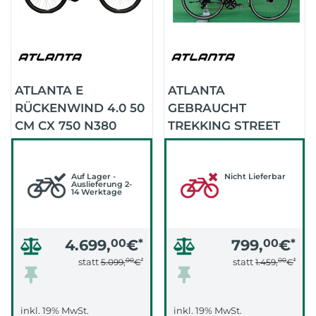
ATLANTA E
ATLANTA
RÜCKENWIND 4.0 50
GEBRAUCHT
CM CX 750 N380
TREKKING STREET
GATES (HELLBRAUN
LIGHT ALFINE11GANG
/DUNKELGRAU)
55CM
Auf Lager -
(SCHWARZMATT)
Nicht Lieferbar
Auslieferung 2-
14 Werktage
4.699,
00
€
*
799,
00
€
*
00
*
00
*
statt
statt
5.099,
€
1.459,
€
inkl. 19% MwSt.
inkl. 19% MwSt.