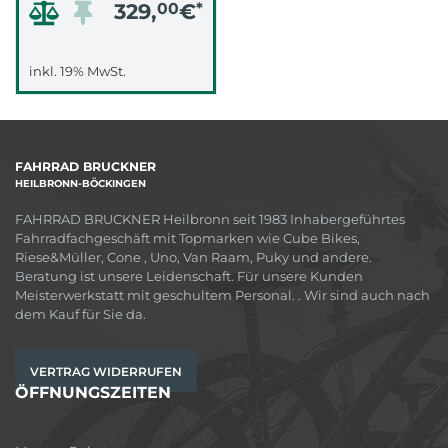
329,
00
€
*
inkl. 19% MwSt.
FAHRRAD BRUCKNER
HEILBRONN-BÖCKINGEN
FAHRRAD BRUCKNER Heilbronn seit 1983 Inhabergeführtes
Fahrradfachgeschäft mit Topmarken wie Cube Bikes,
Riese&Müller, Cone , Uno, Van Raam, Puky und andere.
Beratung ist unsere Leidenschaft. Für unsere Kunden
Meisterwerkstatt mit geschultem Personal. . Wir sind auch nach
dem Kauf für Sie da.
VERTRAG WIDERRUFEN
ÖFFNUNGSZEITEN