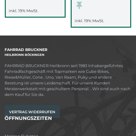
inkl. 19% MwSt.
inkl. 19% MwSt.
FAHRRAD BRUCKNER
HEILBRONN-BÖCKINGEN
FAHRRAD BRUCKNER Heilbronn seit 1983 Inhabergeführtes
Fahrradfachgeschäft mit Topmarken wie Cube Bikes,
Riese&Müller, Cone , Uno, Van Raam, Puky und andere.
Beratung ist unsere Leidenschaft. Für unsere Kunden
Meisterwerkstatt mit geschultem Personal. . Wir sind auch nach
dem Kauf für Sie da.
VERTRAG WIDERRUFEN
ÖFFNUNGSZEITEN