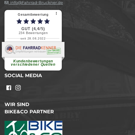
info@Fahrrad-Bruckner.de
⠇
Gesamtbewertung
GUT (4,4/5)
234
Bewertungen
seit 28.08.2022
Elvira B.
Superschnelle und freundliche
Pannenhilfe. Herzlichen Dank.
Ohne Ihre Hilfe wäre...
Kundenbewertungen
weiterlesen
verschiedener Quellen
SOCIAL MEDIA
WIR SIND
BIKE&CO PARTNER