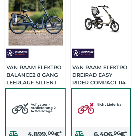
VAN RAAM ELEKTRO
VAN RAAM ELEKTRO
BALANCE2 8 GANG
DREIRAD EASY
LEERLAUF SILTENT
RIDER COMPACT 114
HT SONDE
BIS -117CM1
(GRAUBLAU MATT
(FARBAUSWAHL IST
(RAL5008))
Auf Lager -
MÖGLICH)
Nicht Lieferbar
Auslieferung 2-
14 Werktage
4.899,
00
€
*
6.406,
96
€
*