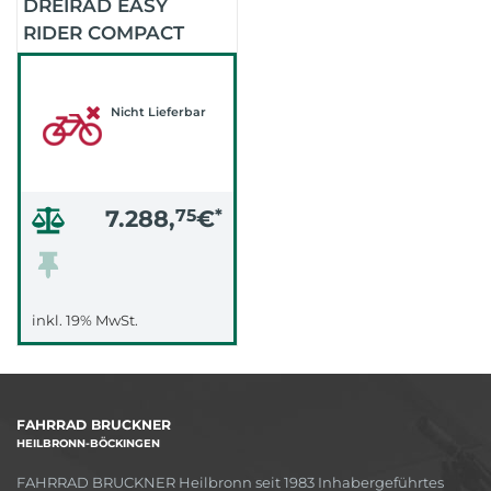
DREIRAD EASY
RIDER COMPACT
PLUS 1,4-1,7CM
(FARBAUSWAHL IST
MÖGLICH)
Nicht Lieferbar
7.288,
75
€
*
inkl. 19% MwSt.
FAHRRAD BRUCKNER
HEILBRONN-BÖCKINGEN
FAHRRAD BRUCKNER Heilbronn seit 1983 Inhabergeführtes