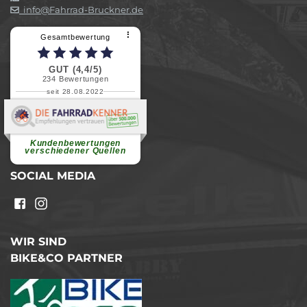
info@Fahrrad-Bruckner.de
⠇
Gesamtbewertung
GUT (4,4/5)
234
Bewertungen
seit 28.08.2022
Elvira B.
Superschnelle und freundliche
Pannenhilfe. Herzlichen Dank.
Ohne Ihre Hilfe wäre...
Kundenbewertungen
weiterlesen
verschiedener Quellen
SOCIAL MEDIA
WIR SIND
BIKE&CO PARTNER