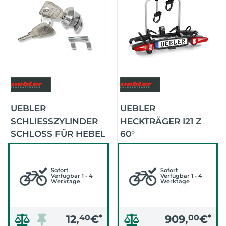
UEBLER
UEBLER
SCHLIESSZYLINDER S
HECKTRÄGER I21 Z
CHLOSS FÜR HEBEL AN
60°
KUPPLUNG
ABKLAPPWINKEL
13,5KG
Sofort
Sofort
Verfügbar 1 - 4
Verfügbar 1 - 4
Werktage
Werktage
12,
40
€
*
909,
00
€
*