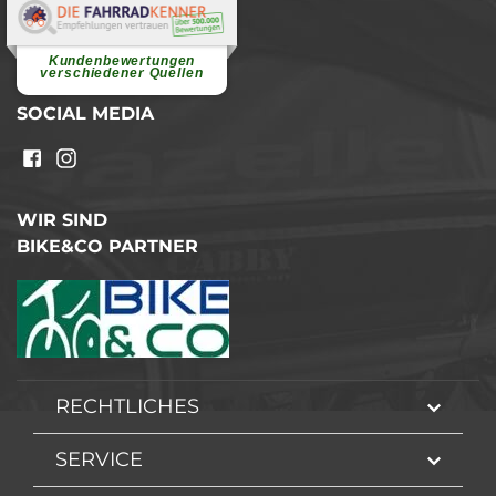
Elvira B.
Superschnelle und freundliche
Pannenhilfe. Herzlichen Dank.
Ohne Ihre Hilfe wäre...
Kundenbewertungen
weiterlesen
verschiedener Quellen
SOCIAL MEDIA
WIR SIND
BIKE&CO PARTNER
RECHTLICHES
SERVICE