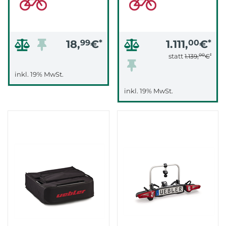
18,
99
€
*
1.111,
00
€
*
00
*
statt
1.139,
€
inkl. 19% MwSt.
inkl. 19% MwSt.