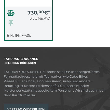
730,
00
€
*
00
*
statt
748,
€
inkl. 19% MwSt.
FAHRRAD BRUCKNER
HEILBRONN-BÖCKINGEN
FAHRRAD BRUCKNER Heilbronn seit 1983 Inhabergeführtes
Fahrradfachgeschäft mit Topmarken wie Cube Bikes,
Riese&Müller, Cone , Uno, Van Raam, Puky und andere.
Beratung ist unsere Leidenschaft. Für unsere Kunden
Meisterwerkstatt mit geschultem Personal. . Wir sind auch nach
dem Kauf für Sie da.
VERTRAG WIDERRUFEN