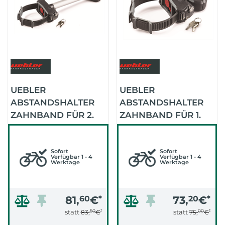
UEBLER
UEBLER
ABSTANDSHALTER
ABSTANDSHALTER
ZAHNBAND FÜR 2.
ZAHNBAND FÜR 1.
FAHRRAD MIT
FAHRRAD MIT
SCHLOSS
SCHLOSS
Sofort
Sofort
Verfügbar 1 - 4
Verfügbar 1 - 4
Werktage
Werktage
81,
60
€
*
73,
20
€
*
50
*
00
*
statt
statt
83,
€
75,
€