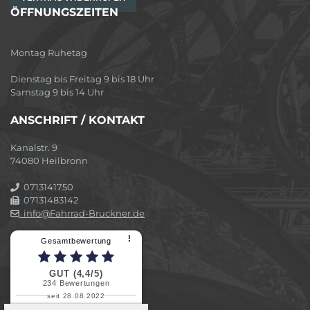
ÖFFNUNGSZEITEN
Montag Ruhetag
Dienstag bis Freitag 9 bis 18 Uhr
Samstag 9 bis 14 Uhr
ANSCHRIFT / KONTAKT
Kanalstr. 9
74080 Heilbronn
0713141750
07131483142
info@Fahrrad-Bruckner.de
⠇
Gesamtbewertung
GUT (4,4/5)
234
Bewertungen
seit 28.08.2022