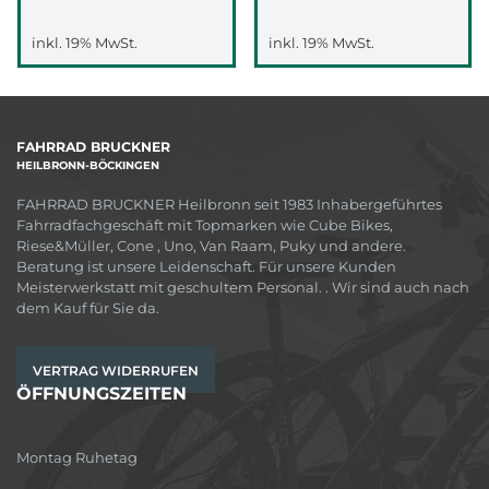
inkl. 19% MwSt.
inkl. 19% MwSt.
FAHRRAD BRUCKNER
HEILBRONN-BÖCKINGEN
FAHRRAD BRUCKNER Heilbronn seit 1983 Inhabergeführtes
Fahrradfachgeschäft mit Topmarken wie Cube Bikes,
Riese&Müller, Cone , Uno, Van Raam, Puky und andere.
Beratung ist unsere Leidenschaft. Für unsere Kunden
Meisterwerkstatt mit geschultem Personal. . Wir sind auch nach
dem Kauf für Sie da.
VERTRAG WIDERRUFEN
ÖFFNUNGSZEITEN
Montag Ruhetag