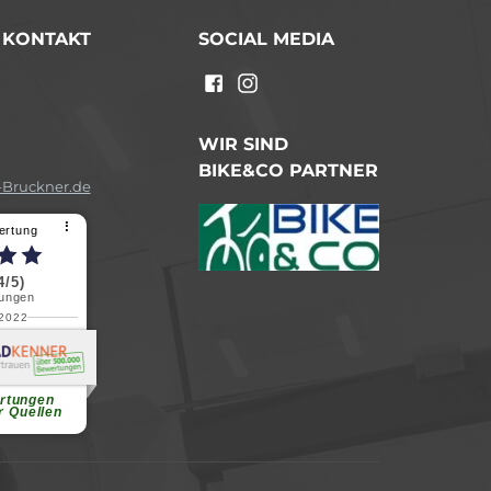
/ KONTAKT
SOCIAL MEDIA
n
WIR SIND
BIKE&CO PARTNER
Bruckner.de
⠇
ertung
4/5)
ungen
.2022
a B.
reundliche
chen Dank.
...
rtungen
r Quellen