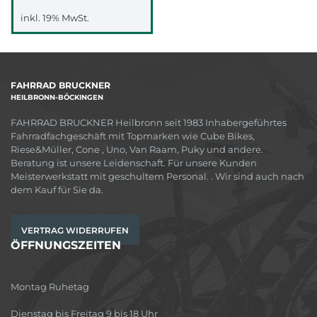
inkl. 19% MwSt.
FAHRRAD BRUCKNER
HEILBRONN-BÖCKINGEN
FAHRRAD BRUCKNER Heilbronn seit 1983 Inhabergeführtes
Fahrradfachgeschäft mit Topmarken wie Cube Bikes,
Riese&Müller, Cone , Uno, Van Raam, Puky und andere.
Beratung ist unsere Leidenschaft. Für unsere Kunden
Meisterwerkstatt mit geschultem Personal. . Wir sind auch nach
dem Kauf für Sie da.
VERTRAG WIDERRUFEN
ÖFFNUNGSZEITEN
Montag Ruhetag
Dienstag bis Freitag 9 bis 18 Uhr