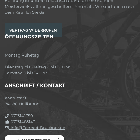
Beratung ist unsere Leidenschaft. Für unsere Kunden
Meisterwerkstatt mit geschultem Personal. . Wir sind auch nach
dem Kauf für Sie da.
VERTRAG WIDERRUFEN
ÖFFNUNGSZEITEN
Montag Ruhetag
Dienstag bis Freitag 9 bis 18 Uhr
Samstag 9 bis 14 Uhr
ANSCHRIFT / KONTAKT
Kanalstr. 9
74080 Heilbronn
0713141750
07131483142
info@Fahrrad-Bruckner.de
⠇