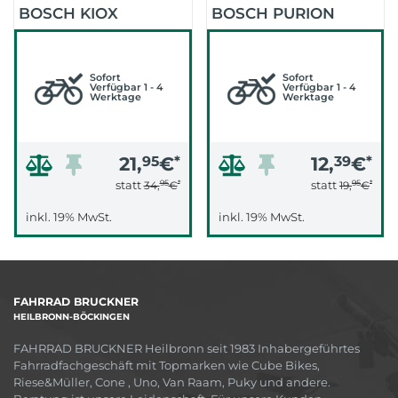
BOSCH KIOX
BOSCH PURION
Sofort
Sofort
Verfügbar 1 - 4
Verfügbar 1 - 4
Werktage
Werktage
21,
95
€
*
12,
39
€
*
95
*
95
*
statt
statt
34,
€
19,
€
inkl. 19% MwSt.
inkl. 19% MwSt.
FAHRRAD BRUCKNER
HEILBRONN-BÖCKINGEN
FAHRRAD BRUCKNER Heilbronn seit 1983 Inhabergeführtes
Fahrradfachgeschäft mit Topmarken wie Cube Bikes,
Riese&Müller, Cone , Uno, Van Raam, Puky und andere.