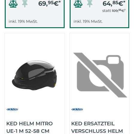
69,
95
€
*
64,
85
€
*
95
*
statt
109,
€
inkl. 19% MwSt.
inkl. 19% MwSt.
KED HELM MITRO
KED ERSATZTEIL
UE-1 M 52-58 CM
VERSCHLUSS HELM