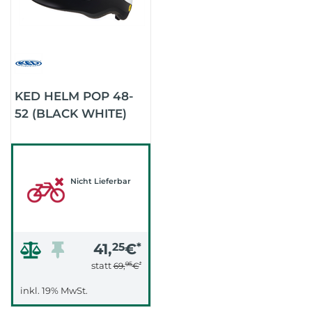
KED HELM POP 48-
52 (BLACK WHITE)
Nicht Lieferbar
41,
25
€
*
95
*
statt
69,
€
inkl. 19% MwSt.