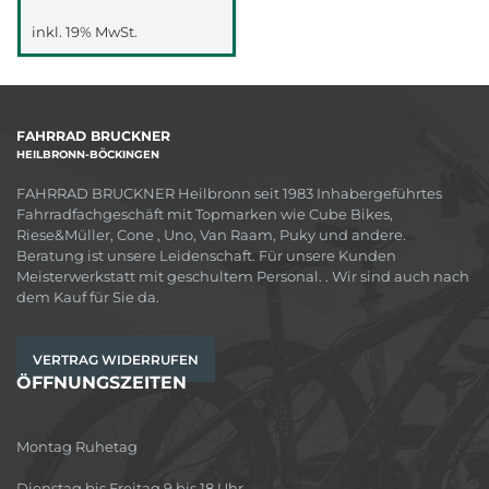
inkl. 19% MwSt.
FAHRRAD BRUCKNER
HEILBRONN-BÖCKINGEN
FAHRRAD BRUCKNER Heilbronn seit 1983 Inhabergeführtes
Fahrradfachgeschäft mit Topmarken wie Cube Bikes,
Riese&Müller, Cone , Uno, Van Raam, Puky und andere.
Beratung ist unsere Leidenschaft. Für unsere Kunden
Meisterwerkstatt mit geschultem Personal. . Wir sind auch nach
dem Kauf für Sie da.
VERTRAG WIDERRUFEN
ÖFFNUNGSZEITEN
Montag Ruhetag
Dienstag bis Freitag 9 bis 18 Uhr